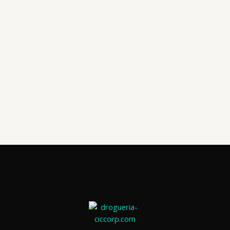
Analgesicos
KETOPROFENO 100 MG /2 ML I.V /I.M X 10 AMP
(MEDI&CARE)
📧: ventas@drogueriaciccorp.com 📱: 04245822818
Analgesicos
KETOPROFENO 100 MG X 10 TAB (MEDI&CARE)
📧: ventas@drogueriaciccorp.com 📱: 04245822818