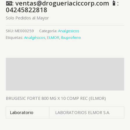
📧: ventas@drogueriaciccorp.com 📱:
04245822818
Solo Pedidos al Mayor
SKU:
ME000259
Categoría:
Analgesicos
Etiquetas:
Analgésicos
,
ELMOR
,
Ibuprofeno
Descripción
Información adicional
Valoraciones (0)
BRUGESIC FORTE 800 MG X 10 COMP REC (ELMOR)
Laboratorio
LABORATORIOS ELMOR S.A.