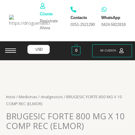
Ir
al
Cliente
contenido
Contacto
WhatsApp
Regístrate
0251-2521290
0424-5822818
Ahora
USD
0
MI CUENTA
Inicio
/
Medicinas
/
Analgesicos
/ BRUGESIC FORTE 800 MG X 10
COMP REC (ELMOR)
BRUGESIC FORTE 800 MG X 10
COMP REC (ELMOR)