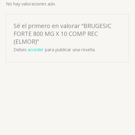
No hay valoraciones aún.
Sé el primero en valorar “BRUGESIC
FORTE 800 MG X 10 COMP REC
(ELMOR)”
Debes
acceder
para publicar una reseña.
Analgesicos
ANAPIR (IBUPROFENO) 200 MG X 10 CAP BLAND (FC
PHARMA)
📧: ventas@drogueriaciccorp.com 📱: 04245822818