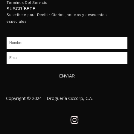
Términos Del Servicio
SUSCRÍBETE
Suscríbete para Recibir Ofertas, noticias y descuentos
especiales
Nombre
Email
ENVIAR
Copyright © 2024 | Droguería Ciccorp, C.A.
I
n