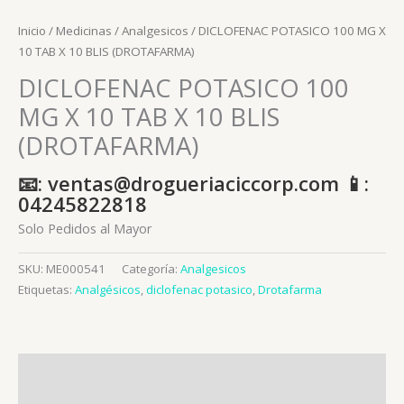
Inicio
/
Medicinas
/
Analgesicos
/ DICLOFENAC POTASICO 100 MG X
10 TAB X 10 BLIS (DROTAFARMA)
DICLOFENAC POTASICO 100
MG X 10 TAB X 10 BLIS
(DROTAFARMA)
📧: ventas@drogueriaciccorp.com 📱:
04245822818
Solo Pedidos al Mayor
SKU:
ME000541
Categoría:
Analgesicos
Etiquetas:
Analgésicos
,
diclofenac potasico
,
Drotafarma
Descripción
Información adicional