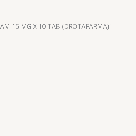
ICAM 15 MG X 10 TAB (DROTAFARMA)”
Analgesicos
NAPIR (IBUPROFENO) 200 MG X 10 CAP BLAND (FC PHARM
📧: ventas@drogueriaciccorp.com 📱: 04245822818
Analgesicos