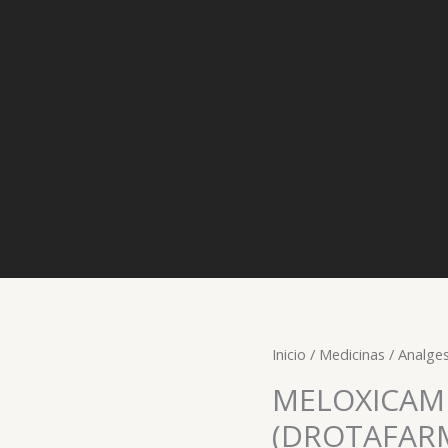
Inicio
/
Medicinas
/
Analges
MELOXICAM 
(DROTAFAR