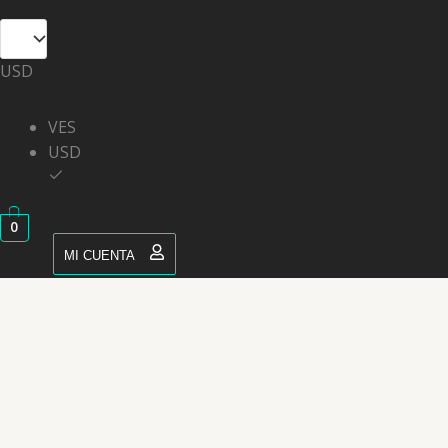
USD
VES
USD
0
MI CUENTA