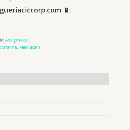
gueriaciccorp.com 📱:
ía:
Analgesicos
otafarma
,
Meloxicam