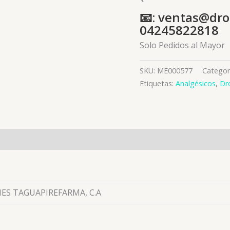
📧: ventas@dro
04245822818
Solo Pedidos al Mayor
SKU:
ME000577
Categor
Etiquetas:
Analgésicos
,
Dr
es (0)
ES TAGUAPIREFARMA, C.A