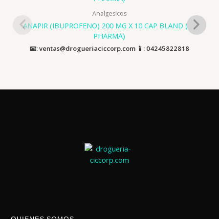
Analgesicos
ANAPIR (IBUPROFENO) 200 MG X 10 CAP BLAND (FC
PHARMA)
📧: ventas@drogueriaciccorp.com 📱: 04245822818
QUIENES SOMOS