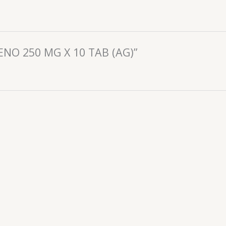
ENO 250 MG X 10 TAB (AG)”
Analgesicos
NAPIR (IBUPROFENO) 200 MG X 10 CAP BLAND (FC PHARM
📧: ventas@drogueriaciccorp.com 📱: 04245822818
Analgesicos