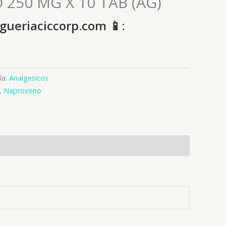
250 MG X 10 TAB (AG)
gueriaciccorp.com 📱:
ía:
Analgesicos
,
Naproxeno