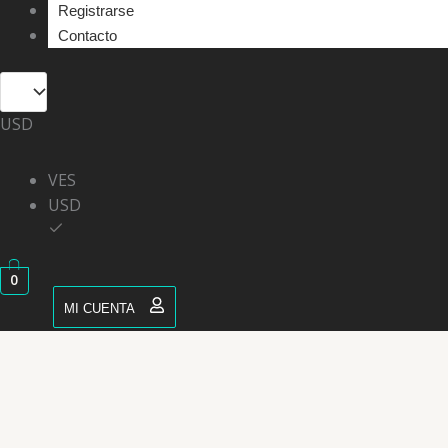
Registrarse
Contacto
USD
VES
USD
0
MI CUENTA