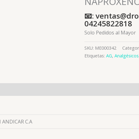
NAPROXENO 
📧: ventas@dro
04245822818
Solo Pedidos al Mayor
SKU:
ME000342
Categor
Etiquetas:
AG
,
Analgésicos
es (0)
 ANDICAR C.A