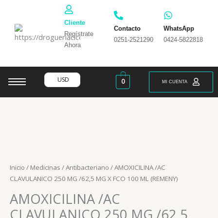
Ir
al
Cliente
contenido
Contacto
WhatsApp
Regístrate
0251-2521290
0424-5822818
Ahora
USD
0
MI CUENTA
Inicio
/
Medicinas
/
Antibacteriano
/ AMOXICILINA /AC
CLAVULANICO 250 MG /62,5 MG X FCO 100 ML (REMENY)
AMOXICILINA /AC
CLAVULANICO 250 MG /62,5