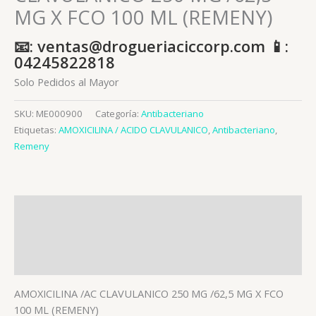
MG X FCO 100 ML (REMENY)
📧: ventas@drogueriaciccorp.com 📱:
04245822818
Solo Pedidos al Mayor
SKU:
ME000900
Categoría:
Antibacteriano
Etiquetas:
AMOXICILINA / ACIDO CLAVULANICO
,
Antibacteriano
,
Remeny
Descripción
Información adicional
Valoraciones (0)
AMOXICILINA /AC CLAVULANICO 250 MG /62,5 MG X FCO
100 ML (REMENY)