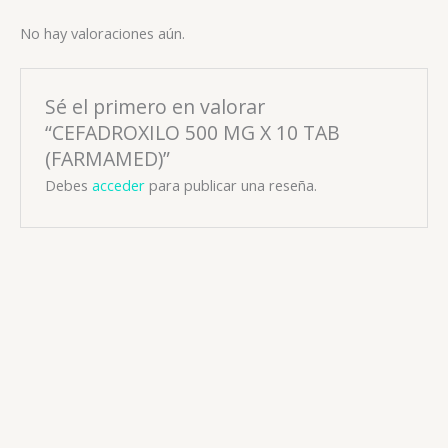
No hay valoraciones aún.
Sé el primero en valorar
“CEFADROXILO 500 MG X 10 TAB
(FARMAMED)”
Debes
acceder
para publicar una reseña.
Antibacteriano
SULTAMICILINA 375 MG X 10 TAB (REMENY)
📧: ventas@drogueriaciccorp.com 📱: 04245822818