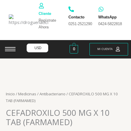
Ir
al
Cliente
contenido
Contacto
WhatsApp
Regístrate
0251-2521290
0424-5822818
Ahora
USD
0
MI CUENTA
Inicio
/
Medicinas
/
Antibacteriano
/ CEFADROXILO 500 MG X 10
TAB (FARMAMED)
CEFADROXILO 500 MG X 10
TAB (FARMAMED)