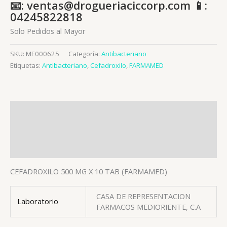
📧: ventas@drogueriaciccorp.com 📱:
04245822818
Solo Pedidos al Mayor
SKU:
ME000625
Categoría:
Antibacteriano
Etiquetas:
Antibacteriano
,
Cefadroxilo
,
FARMAMED
Descripción
Información adicional
Valoraciones (0)
CEFADROXILO 500 MG X 10 TAB (FARMAMED)
CASA DE REPRESENTACION
Laboratorio
FARMACOS MEDIORIENTE, C.A