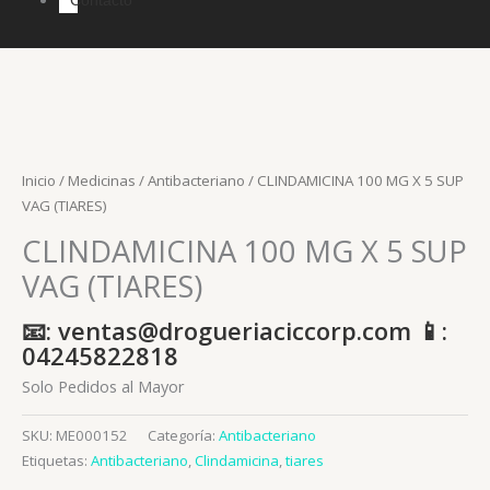
Inicio
/
Medicinas
/
Antibacteriano
/ CLINDAMICINA 100 MG X 5 SUP
VAG (TIARES)
CLINDAMICINA 100 MG X 5 SUP
VAG (TIARES)
📧: ventas@drogueriaciccorp.com 📱:
04245822818
Solo Pedidos al Mayor
SKU:
ME000152
Categoría:
Antibacteriano
Etiquetas:
Antibacteriano
,
Clindamicina
,
tiares