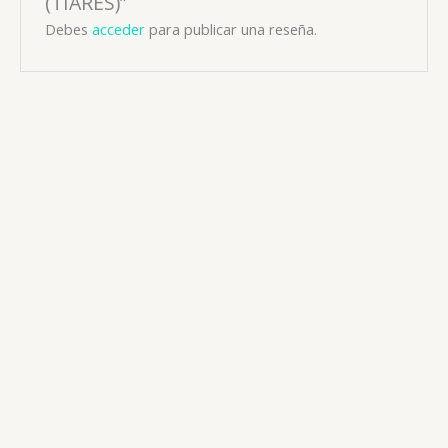
(TIARES)”
Debes
acceder
para publicar una reseña.
Antibacteriano
SULTAMICILINA 375 MG X 10 TAB (REMENY)
📧: ventas@drogueriaciccorp.com 📱: 04245822818
Antibacteriano
SULTAMICILINA 750 MG X 10 TAB (REMENY)
📧: ventas@drogueriaciccorp.com 📱: 04245822818