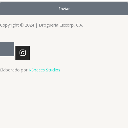
Enviar
Copyright © 2024 | Droguería Ciccorp, C.A.
I
n
s
t
Elaborado por
i-Spaces Studios
a
g
r
a
m