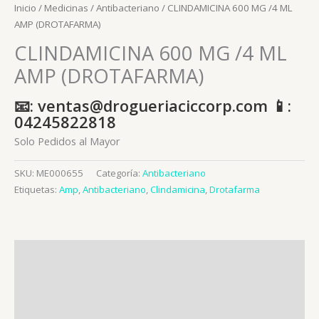
Inicio
/
Medicinas
/
Antibacteriano
/ CLINDAMICINA 600 MG /4 ML
AMP (DROTAFARMA)
CLINDAMICINA 600 MG /4 ML
AMP (DROTAFARMA)
📧: ventas@drogueriaciccorp.com 📱:
04245822818
Solo Pedidos al Mayor
SKU:
ME000655
Categoría:
Antibacteriano
Etiquetas:
Amp
,
Antibacteriano
,
Clindamicina
,
Drotafarma
Descripción
Información adicional
Valoraciones (0)