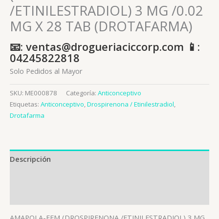
/ETINILESTRADIOL) 3 MG /0.02
MG X 28 TAB (DROTAFARMA)
📧: ventas@drogueriaciccorp.com 📱:
04245822818
Solo Pedidos al Mayor
SKU:
ME000878
Categoría:
Anticonceptivo
Etiquetas:
Anticonceptivo
,
Drospirenona / Etinilestradiol
,
Drotafarma
Descripción
Información adicional
Valoraciones (0)
AMAPOLA-FEM (DROSPIRENONA /ETINILESTRADIOL) 3 MG