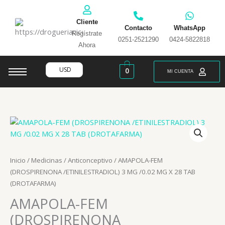
Ir
al
Cliente
contenido
Contacto
WhatsApp
Regístrate
0251-2521290
0424-5822818
Ahora
USD
0
MI CUENTA
Inicio
/
Medicinas
/
Anticonceptivo
/ AMAPOLA-FEM
(DROSPIRENONA /ETINILESTRADIOL) 3 MG /0.02 MG X 28 TAB
(DROTAFARMA)
AMAPOLA-FEM
(DROSPIRENONA