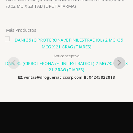
/0.02 MG X 28 TAB (DROTAFARMA)
Más Productos
Anticonceptivo
DANI 35 (CIPROTERONA /ETINILESTRADIOL) 2 MG /35 MCG X
21 GRAG (TIARES)
📧: ventas@drogueriaciccorp.com 📱: 04245822818