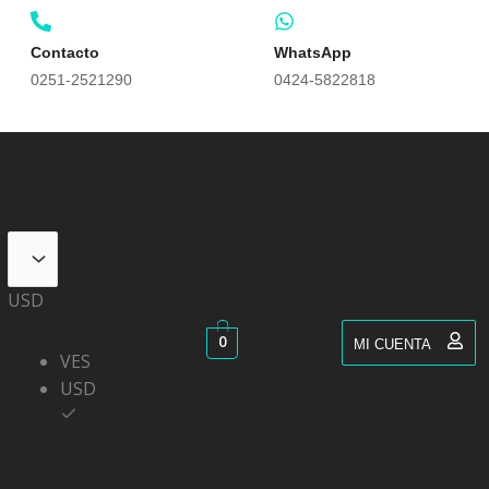
Contacto
WhatsApp
0251-2521290
0424-5822818
USD
0
MI CUENTA
VES
USD