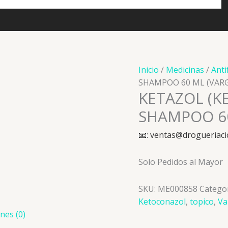
Inicio
/
Medicinas
/
Anti
SHAMPOO 60 ML (VAR
KETAZOL (K
SHAMPOO 60
📧: ventas@drogueriaci
Solo Pedidos al Mayor
SKU:
ME000858
Catego
Ketoconazol
,
topico
,
Va
nes (0)