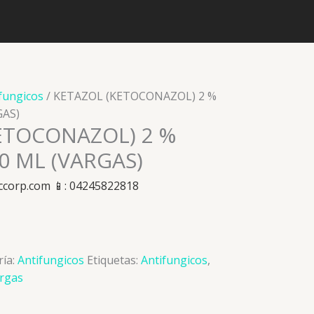
fungicos
/ KETAZOL (KETOCONAZOL) 2 %
GAS)
ETOCONAZOL) 2 %
 ML (VARGAS)
ccorp.com 📱: 04245822818
ría:
Antifungicos
Etiquetas:
Antifungicos
,
rgas