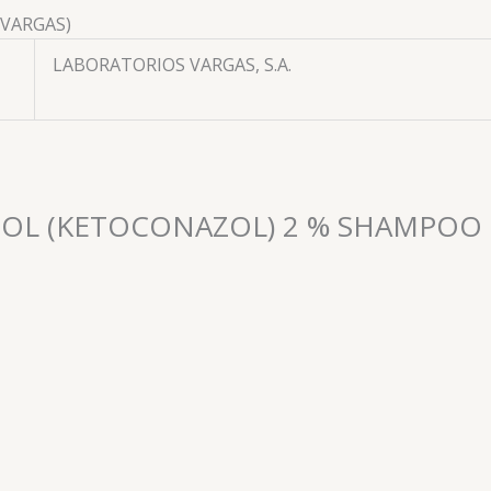
(VARGAS)
LABORATORIOS VARGAS, S.A.
ETAZOL (KETOCONAZOL) 2 % SHAMPOO 
Antifungicos
TERBINAFINA 1 % CREMA 15 G (KIMICEG)
📧: ventas@drogueriaciccorp.com 📱: 04245822818
Antifungicos