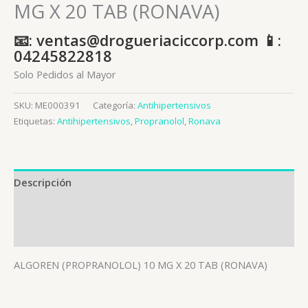
MG X 20 TAB (RONAVA)
📧: ventas@drogueriaciccorp.com 📱:
04245822818
Solo Pedidos al Mayor
SKU:
ME000391
Categoría:
Antihipertensivos
Etiquetas:
Antihipertensivos
,
Propranolol
,
Ronava
Descripción
Información adicional
Valoraciones (0)
ALGOREN (PROPRANOLOL) 10 MG X 20 TAB (RONAVA)