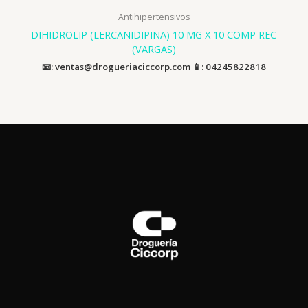
Antihipertensivos
DIHIDROLIP (LERCANIDIPINA) 10 MG X 10 COMP REC
(VARGAS)
📧: ventas@drogueriaciccorp.com 📱: 04245822818