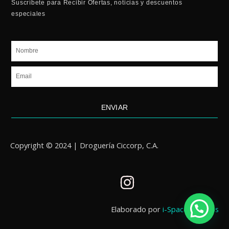
Suscríbete para Recibir Ofertas, noticias y descuentos
especiales
Nombre
Email
ENVIAR
Copyright © 2024 | Droguería Ciccorp, C.A.
I
n
s
Elaborado por
i-Spaces Studios
t