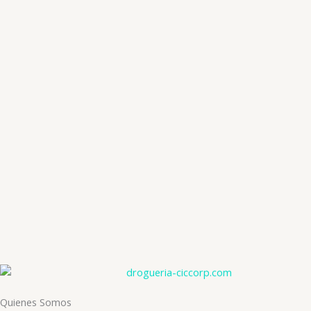
Antihipertensivos
LOSARTAN POTASICO 100 MG X 30 COMP RE (VARGAS)
📧: ventas@drogueriaciccorp.com 📱: 04245822818
Antihipertensivos
LOSARTAN POTASICO 50 MG X 30 COMP RE (VARGAS)
📧: ventas@drogueriaciccorp.com 📱: 04245822818
Antihipertensivos
NIFEDIPINA L.P 30 MG X 30 TAB (MEDI&CARE)
📧: ventas@drogueriaciccorp.com 📱: 04245822818
Quienes Somos