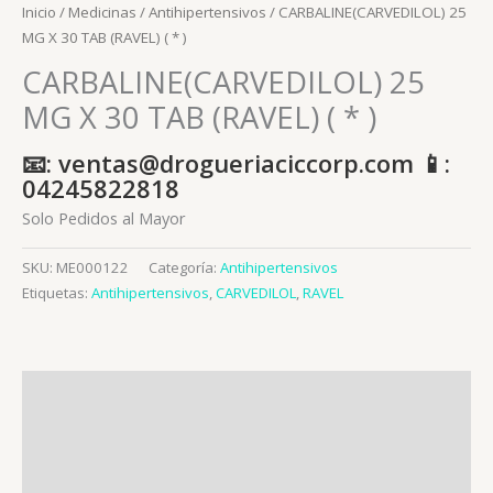
Inicio
/
Medicinas
/
Antihipertensivos
/ CARBALINE(CARVEDILOL) 25
MG X 30 TAB (RAVEL) ( * )
CARBALINE(CARVEDILOL) 25
MG X 30 TAB (RAVEL) ( * )
📧: ventas@drogueriaciccorp.com 📱:
04245822818
Solo Pedidos al Mayor
SKU:
ME000122
Categoría:
Antihipertensivos
Etiquetas:
Antihipertensivos
,
CARVEDILOL
,
RAVEL
Descripción
Información adicional
Valoraciones (0)