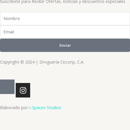
Suscríbete para Recibir Ofertas, noticias y descuentos especiales
Nombre
Email
Enviar
Copyright © 2024 | Droguería Ciccorp, C.A.
I
n
s
t
Elaborado por
i-Spaces Studios
a
g
r