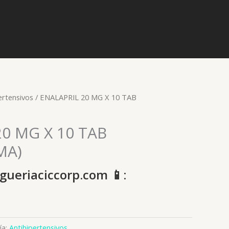
ertensivos
/ ENALAPRIL 20 MG X 10 TAB
20 MG X 10 TAB
MA)
gueriaciccorp.com 📱:
ía:
Antihipertensivos