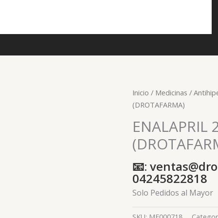
Inicio
/
Medicinas
/
Antihip
(DROTAFARMA)
ENALAPRIL 
(DROTAFAR
📧: ventas@dro
04245822818
Solo Pedidos al Mayor
SKU:
ME000718
Categor