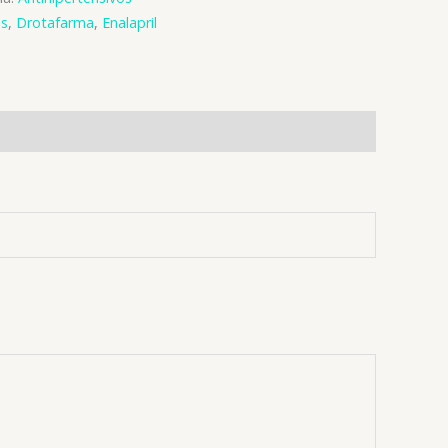
os
,
Drotafarma
,
Enalapril