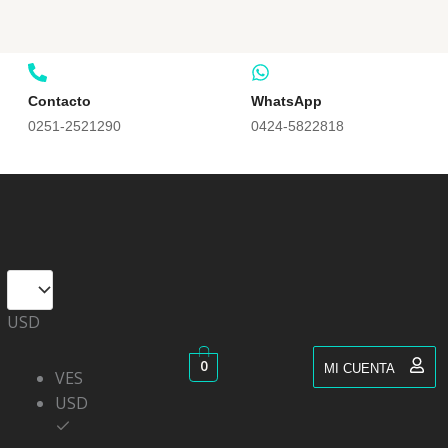
Contacto
WhatsApp
0251-2521290
0424-5822818
USD
0
MI CUENTA
VES
USD