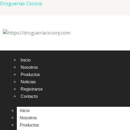
Ir
Droguerías Ciccorp
al
contenido
Inicio
Nosotros
Productos
Noticias
Registrarse
Contacto
Inicio
Nosotros
Productos