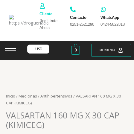
Ir
al
Cliente
contenido
Contacto
WhatsApp
Regístrate
0251-2521290
0424-5822818
Ahora
USD
0
MI CUENTA
Inicio
/
Medicinas
/
Antihipertensivos
/ VALSARTAN 160 MG X 30
CAP (KIMICEG)
VALSARTAN 160 MG X 30 CAP
(KIMICEG)