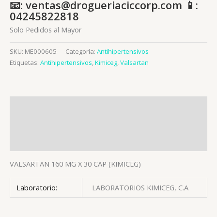
📧: ventas@drogueriaciccorp.com 📱:
04245822818
Solo Pedidos al Mayor
SKU:
ME000605
Categoría:
Antihipertensivos
Etiquetas:
Antihipertensivos
,
Kimiceg
,
Valsartan
Descripción
Información adicional
Valoraciones (0)
VALSARTAN 160 MG X 30 CAP (KIMICEG)
Laboratorio:
LABORATORIOS KIMICEG, C.A