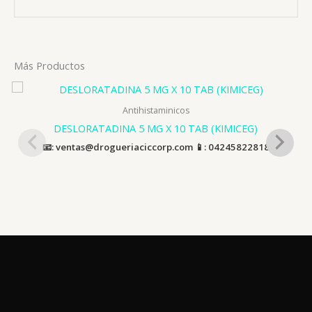
Más Productos
Antihistaminicos
DESLORATADINA 5 MG X 10 TAB (KIMICEG)
📧: ventas@drogueriaciccorp.com 📱: 04245822818