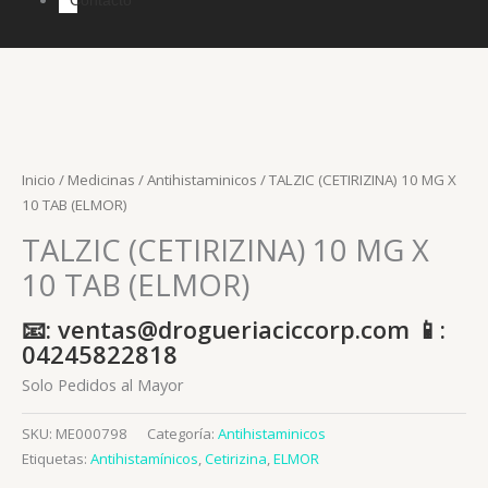
Inicio
/
Medicinas
/
Antihistaminicos
/ TALZIC (CETIRIZINA) 10 MG X
10 TAB (ELMOR)
TALZIC (CETIRIZINA) 10 MG X
10 TAB (ELMOR)
📧: ventas@drogueriaciccorp.com 📱:
04245822818
Solo Pedidos al Mayor
SKU:
ME000798
Categoría:
Antihistaminicos
Etiquetas:
Antihistamínicos
,
Cetirizina
,
ELMOR