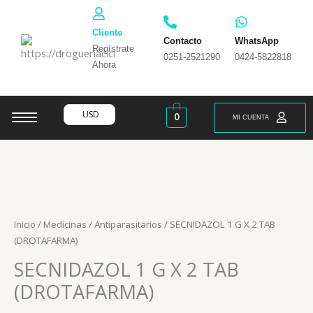
Ir
al
Cliente
contenido
Contacto
WhatsApp
Regístrate
0251-2521290
0424-5822818
Ahora
USD
0
MI CUENTA
Inicio
/
Medicinas
/
Antiparasitarios
/ SECNIDAZOL 1 G X 2 TAB
(DROTAFARMA)
SECNIDAZOL 1 G X 2 TAB
(DROTAFARMA)