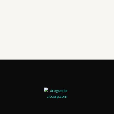
IVERMECTINA 6 MG X 10 TAB (REMENY)
📧: ventas@drogueriaciccorp.com 📱: 04245822818
Antiparasitarios
ALBENDAZOL 200 MG /5ML SUSP ORAL FCO 10 ML (JL)
📧: ventas@drogueriaciccorp.com 📱: 04245822818