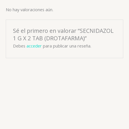
No hay valoraciones aún.
Sé el primero en valorar “SECNIDAZOL
1 G X 2 TAB (DROTAFARMA)”
Debes
acceder
para publicar una reseña.
Antiparasitarios
FAZOL (SECNIDAZOL) 500 MG FCO SUSP ORAL 15 ML
(DOLLDER)
📧: ventas@drogueriaciccorp.com 📱: 04245822818