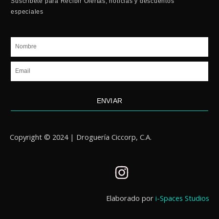
Suscríbete para Recibir Ofertas, noticias y descuentos
especiales
Nombre
Email
ENVIAR
Copyright © 2024 | Droguería Ciccorp, C.A.
I
n
s
Elaborado por
i-Spaces Studios
t