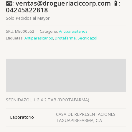
📧: ventas@drogueriaciccorp.com 📱:
04245822818
Solo Pedidos al Mayor
SKU:
ME000552
Categoría:
Antiparasitarios
Etiquetas:
Antiparasitarios
,
Drotafarma
,
Secnidazol
Descripción
Información adicional
Valoraciones (0)
SECNIDAZOL 1 G X 2 TAB (DROTAFARMA)
CASA DE REPRESENTACIONES
Laboratorio
TAGUAPIREFARMA, C.A