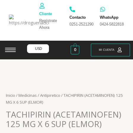
Ir
al
Cliente
contenido
Contacto
WhatsApp
Regístrate
0251-2521290
0424-5822818
Ahora
USD
0
MI CUENTA
Inicio
/
Medicinas
/
Antipiretico
/ TACHIPIRIN (ACETAMINOFEN) 125
MG X 6 SUP (ELMOR)
TACHIPIRIN (ACETAMINOFEN)
125 MG X 6 SUP (ELMOR)