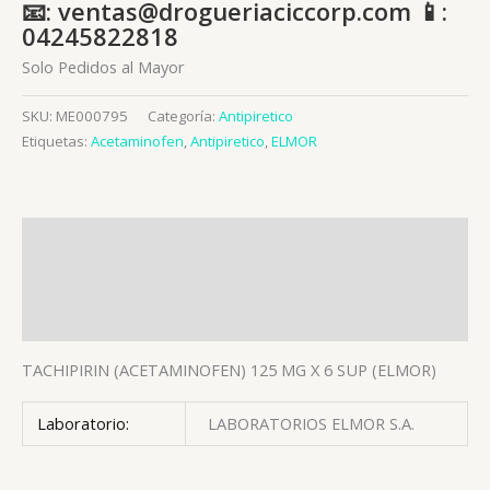
📧: ventas@drogueriaciccorp.com 📱:
04245822818
Solo Pedidos al Mayor
SKU:
ME000795
Categoría:
Antipiretico
Etiquetas:
Acetaminofen
,
Antipiretico
,
ELMOR
Descripción
Información adicional
Valoraciones (0)
TACHIPIRIN (ACETAMINOFEN) 125 MG X 6 SUP (ELMOR)
Laboratorio:
LABORATORIOS ELMOR S.A.