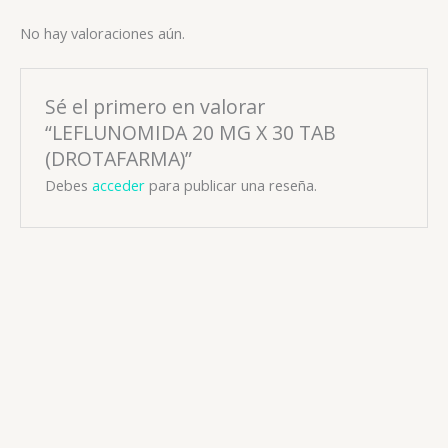
No hay valoraciones aún.
Sé el primero en valorar
“LEFLUNOMIDA 20 MG X 30 TAB
(DROTAFARMA)”
Debes
acceder
para publicar una reseña.
Antireumatoide
GLUCOSAMINA /CONDROITINA 250 MG /250 MG X 30 CAP
(HERBAPLANT) ( * )