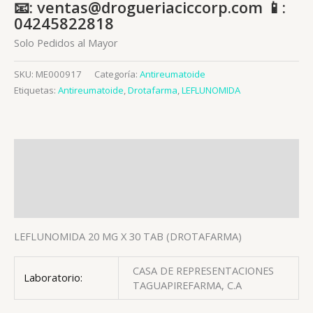
📧: ventas@drogueriaciccorp.com 📱:
04245822818
Solo Pedidos al Mayor
SKU:
ME000917
Categoría:
Antireumatoide
Etiquetas:
Antireumatoide
,
Drotafarma
,
LEFLUNOMIDA
Descripción
Información adicional
Valoraciones (0)
LEFLUNOMIDA 20 MG X 30 TAB (DROTAFARMA)
CASA DE REPRESENTACIONES
Laboratorio:
TAGUAPIREFARMA, C.A