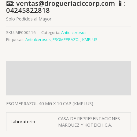
📧: ventas@drogueriaciccorp.com 📱:
04245822818
Solo Pedidos al Mayor
SKU:
ME000216
Categoría:
Antiulcerosos
Etiquetas:
Antiulcerosos
,
ESOMEPRAZOL
,
KMPLUS
Descripción
Información adicional
Valoraciones (0)
ESOMEPRAZOL 40 MG X 10 CAP (KMPLUS)
CASA DE REPRESENTACIONES
Laboratorio
MARQUEZ Y KOTEICH,C.A.