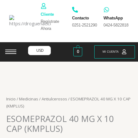
Ir
al
Cliente
contenido
Contacto
WhatsApp
Regístrate
0251-2521290
0424-5822818
Ahora
USD
0
MI CUENTA
Inicio
/
Medicinas
/
Antiulcerosos
/ ESOMEPRAZOL 40 MG X 10 CAP
(KMPLUS)
ESOMEPRAZOL 40 MG X 10
CAP (KMPLUS)