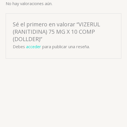
No hay valoraciones aún.
Sé el primero en valorar “VIZERUL
(RANITIDINA) 75 MG X 10 COMP
(DOLLDER)”
Debes
acceder
para publicar una reseña.
Antiulcerosos
OMEPRAZOL 20 MG x 10 CAP X 10 BLIS (DROTAFARMA)
📧: ventas@drogueriaciccorp.com 📱: 04245822818