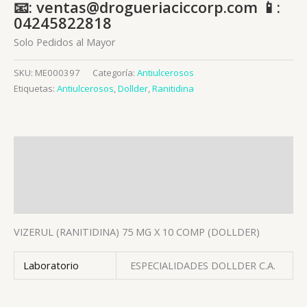
📧: ventas@drogueriaciccorp.com 📱:
04245822818
Solo Pedidos al Mayor
SKU:
ME000397
Categoría:
Antiulcerosos
Etiquetas:
Antiulcerosos
,
Dollder
,
Ranitidina
Descripción
Información adicional
Valoraciones (0)
VIZERUL (RANITIDINA) 75 MG X 10 COMP (DOLLDER)
Laboratorio
ESPECIALIDADES DOLLDER C.A.