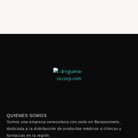
OMEPRAZOL 20 MG x 10 CAP X 10 BLIS (MEDI&CARE)
📧: ventas@drogueriaciccorp.com 📱: 04245822818
QUIENES SOMOS
Somos una empresa venezolana con sede en Barquisimeto,
dedicada a la distribución de productos médicos a clínicas y
farmacias en la región.