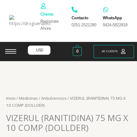
Ir
al
Cliente
contenido
Contacto
WhatsApp
Regístrate
0251-2521290
0424-5822818
Ahora
USD
0
MI CUENTA
Inicio
/
Medicinas
/
Antiulcerosos
/ VIZERUL (RANITIDINA) 75 MG X
10 COMP (DOLLDER)
VIZERUL (RANITIDINA) 75 MG X
10 COMP (DOLLDER)