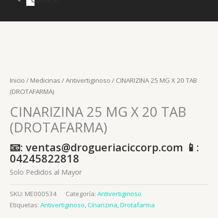
Inicio
/
Medicinas
/
Antivertiginoso
/ CINARIZINA 25 MG X 20 TAB
(DROTAFARMA)
CINARIZINA 25 MG X 20 TAB
(DROTAFARMA)
📧: ventas@drogueriaciccorp.com 📱:
04245822818
Solo Pedidos al Mayor
SKU:
ME000534
Categoría:
Antivertiginoso
Etiquetas:
Antivertiginoso
,
Cinarizina
,
Drotafarma