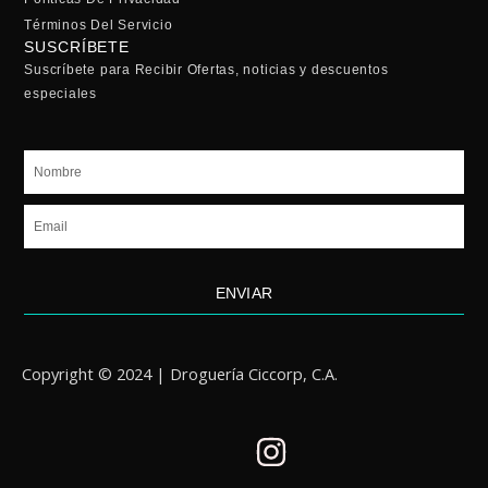
Términos Del Servicio
SUSCRÍBETE
Suscríbete para Recibir Ofertas, noticias y descuentos
especiales
Nombre
Email
ENVIAR
Copyright © 2024 | Droguería Ciccorp, C.A.
I
n