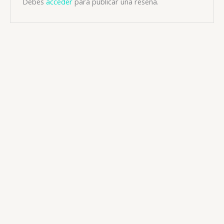
Debes
acceder
para publicar una reseña.
Antivertiginoso
CINARIZINA 25 MG X 20 TAB (NIO)
📧: ventas@drogueriaciccorp.com 📱: 04245822818
Antivertiginoso
CINAREN (CINARIZINA) 75 MG X 20 CAP (DOLLDER)
📧: ventas@drogueriaciccorp.com 📱: 04245822818
Antivertiginoso
CINAREN (CINARIZINA) 25 MG X 30 COMP (DOLLDER)