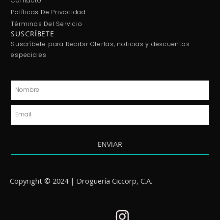
Contacto
Políticas De Privacidad
Términos Del Servicio
SUSCRÍBETE
Suscríbete para Recibir Ofertas, noticias y descuentos
especiales
Nombre
Email
ENVIAR
Copyright © 2024 | Droguería Ciccorp, C.A.
I