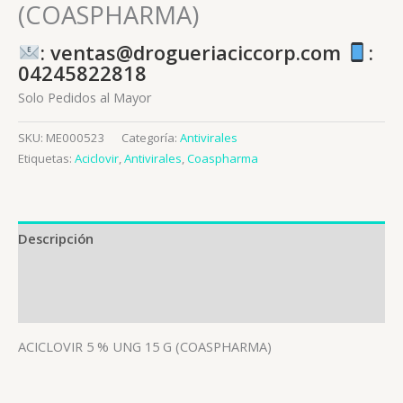
(COASPHARMA)
: ventas@drogueriaciccorp.com
:
04245822818
Solo Pedidos al Mayor
SKU:
ME000523
Categoría:
Antivirales
Etiquetas:
Aciclovir
,
Antivirales
,
Coaspharma
Descripción
Información adicional
Valoraciones (0)
ACICLOVIR 5 % UNG 15 G (COASPHARMA)