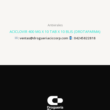
Antivirales
ACICLOVIR 400 MG X 10 TAB X 10 BLIS (DROTAFARMA)
: ventas@drogueriaciccorp.com
: 04245822818