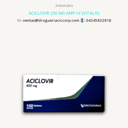
Antivirales
ACICLOVIR 250 MG AMP I.V (VITALIS)
: ventas@drogueriaciccorp.com
: 04245822818