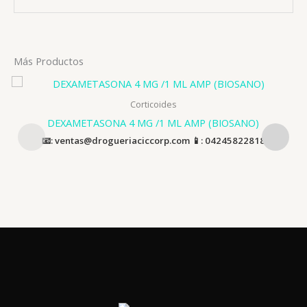
Más Productos
Corticoides
DEXAMETASONA 4 MG /1 ML AMP (BIOSANO)
📧: ventas@drogueriaciccorp.com 📱: 04245822818