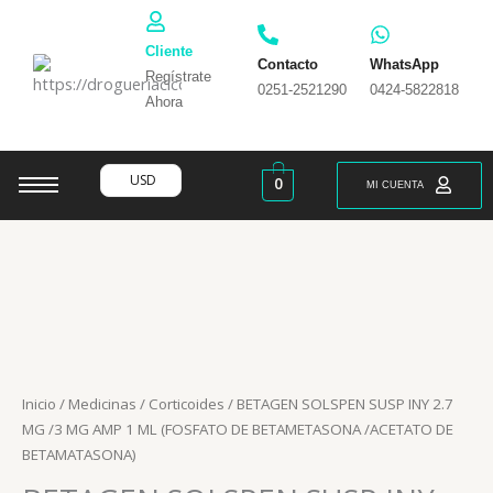
Ir
al
Cliente
contenido
Contacto
WhatsApp
Regístrate
0251-2521290
0424-5822818
Ahora
USD
0
MI CUENTA
Inicio
/
Medicinas
/
Corticoides
/ BETAGEN SOLSPEN SUSP INY 2.7
MG /3 MG AMP 1 ML (FOSFATO DE BETAMETASONA /ACETATO DE
BETAMATASONA)