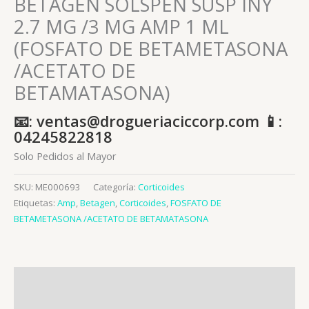
BETAGEN SOLSPEN SUSP INY
2.7 MG /3 MG AMP 1 ML
(FOSFATO DE BETAMETASONA
/ACETATO DE
BETAMATASONA)
📧: ventas@drogueriaciccorp.com 📱:
04245822818
Solo Pedidos al Mayor
SKU:
ME000693
Categoría:
Corticoides
Etiquetas:
Amp
,
Betagen
,
Corticoides
,
FOSFATO DE
BETAMETASONA /ACETATO DE BETAMATASONA
Descripción
Información adicional