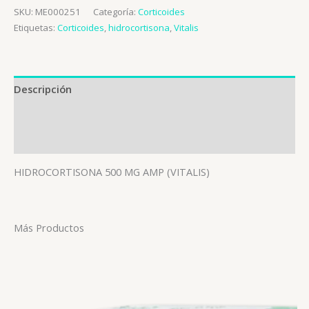
SKU:
ME000251
Categoría:
Corticoides
Etiquetas:
Corticoides
,
hidrocortisona
,
Vitalis
Descripción
Información adicional
Valoraciones (0)
HIDROCORTISONA 500 MG AMP (VITALIS)
Más Productos