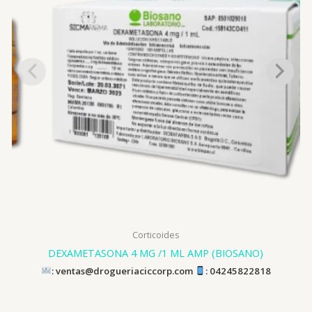
Corticoides
DEXAMETASONA 4 MG /1 ML AMP (BIOSANO)
: ventas@drogueriaciccorp.com
: 04245822818