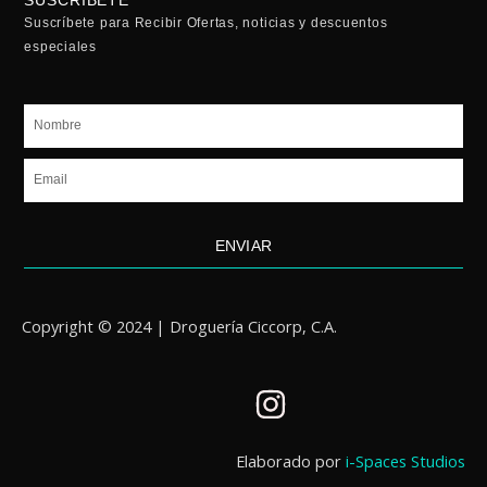
SUSCRÍBETE
Suscríbete para Recibir Ofertas, noticias y descuentos
especiales
Nombre
Email
ENVIAR
Copyright © 2024 | Droguería Ciccorp, C.A.
I
n
s
Elaborado por
i-Spaces Studios