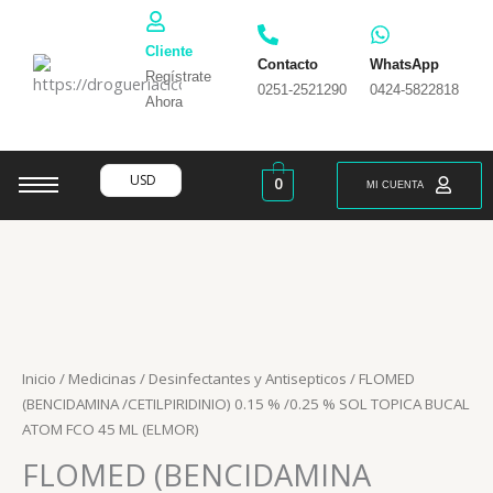
Ir
al
Cliente
contenido
Contacto
WhatsApp
Regístrate
0251-2521290
0424-5822818
Ahora
USD
0
MI CUENTA
Inicio
/
Medicinas
/
Desinfectantes y Antisepticos
/ FLOMED
(BENCIDAMINA /CETILPIRIDINIO) 0.15 % /0.25 % SOL TOPICA BUCAL
ATOM FCO 45 ML (ELMOR)
FLOMED (BENCIDAMINA