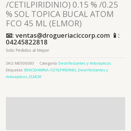
/CETILPIRIDINIO) 0.15 % /0.25
% SOL TOPICA BUCAL ATOM
FCO 45 ML (ELMOR)
📧: ventas@drogueriaciccorp.com 📱:
04245822818
Solo Pedidos al Mayor
SKU:
ME000083
Categoría:
Desinfectantes y Antisepticos
Etiquetas:
BENCIDAMINA /CETILPIRIDINIO
,
Desinfectantes y
Antisepticos
,
ELMOR
Descripción
Información adicional
Valoraciones (0)