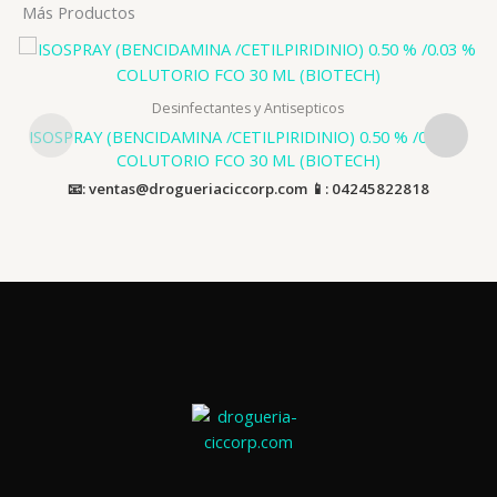
Más Productos
Desinfectantes y Antisepticos
ISOSPRAY (BENCIDAMINA /CETILPIRIDINIO) 0.50 % /0.03 %
COLUTORIO FCO 30 ML (BIOTECH)
📧: ventas@drogueriaciccorp.com 📱: 04245822818