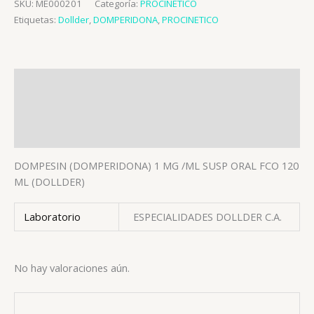
SKU:
ME000201
Categoría:
PROCINETICO
Etiquetas:
Dollder
,
DOMPERIDONA
,
PROCINETICO
Descripción
Información adicional
Valoraciones (0)
DOMPESIN (DOMPERIDONA) 1 MG /ML SUSP ORAL FCO 120
ML (DOLLDER)
Laboratorio
ESPECIALIDADES DOLLDER C.A.
No hay valoraciones aún.