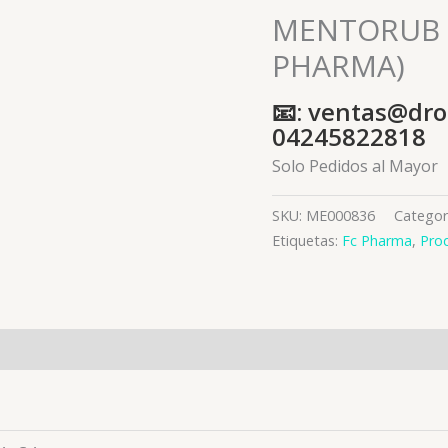
MENTORUB 
PHARMA)
📧: ventas@dro
04245822818
Solo Pedidos al Mayor
SKU:
ME000836
Categor
Etiquetas:
Fc Pharma
,
Pro
es (0)