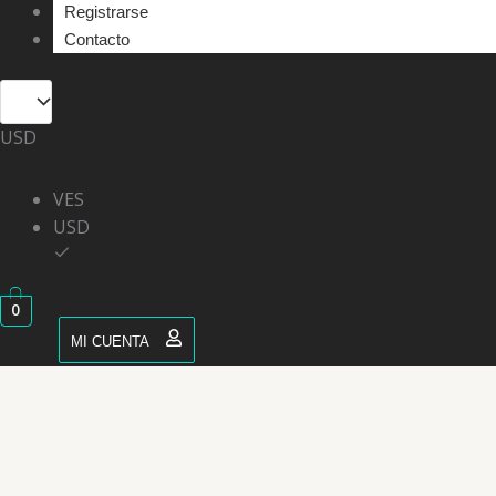
Registrarse
Contacto
USD
VES
USD
0
MI CUENTA