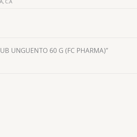
, C.A
ORUB UNGUENTO 60 G (FC PHARMA)”
Producto Natural
QUITACALLOS (ACIDO SALICILICO) 8 G UNG (LYA)
📧: ventas@drogueriaciccorp.com 📱: 04245822818