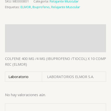
SKU:
ME000801
Categoría:
Relajante Muscular
Etiquetas:
ELMOR
,
Ibuprofeno
,
Relajante Muscular
Descripción
Información adicional
Valoraciones (0)
COLFENE 400 MG /4 MG (IBUPROFENO /TIOCOL) X 10 COMP
REC (ELMOR)
Laboratorio
LABORATORIOS ELMOR S.A.
No hay valoraciones aún.