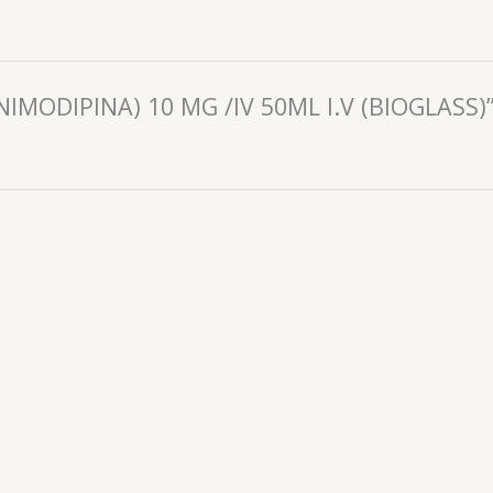
(NIMODIPINA) 10 MG /IV 50ML I.V (BIOGLASS)
Antiisquemico
Antiisquemico
NE (NIMODIPINA) 30 MG X
NEMODINE (NIMODIPINA) 
20 COMP (DOLLDER)
20 COMP (DOLLDER
tas@drogueriaciccorp.com 📱:
📧: ventas@drogueriaciccorp
04245822818
04245822818