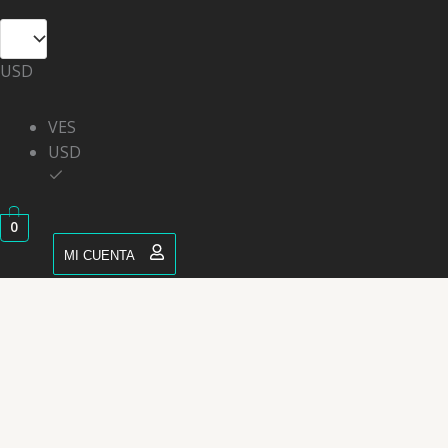
USD
VES
USD
0
MI CUENTA