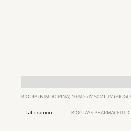
Descripción
Información adicional
Valoracion
BIODIP (NIMODIPINA) 10 MG /IV 50ML I.V (BIOGL
Laboratorio:
BIOGLASS PHARMACEUTICA