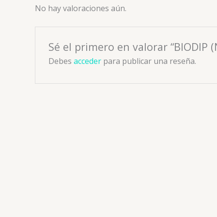
No hay valoraciones aún.
Sé el primero en valorar “BIODIP 
Debes
acceder
para publicar una reseña.
Antiisquemico
NIMODIPINA 10 MG /IV 50ML I.V
NEMODI
(ADN)
📧: ventas@drogueriaciccorp.com 📱:
📧: ven
04245822818