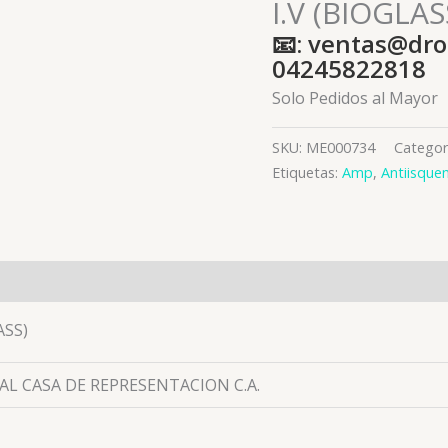
I.V (BIOGLAS
📧: ventas@dro
04245822818
Solo Pedidos al Mayor
SKU:
ME000734
Categor
Etiquetas:
Amp
,
Antiisque
es (0)
ASS)
L CASA DE REPRESENTACION C.A.