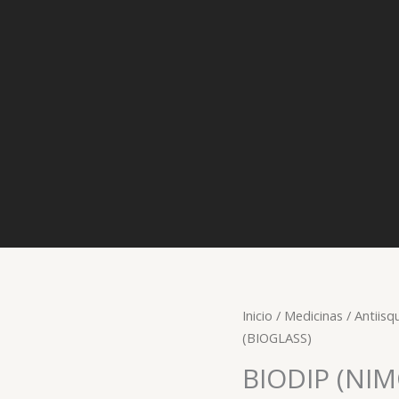
Inicio
/
Medicinas
/
Antiis
(BIOGLASS)
BIODIP (NIM