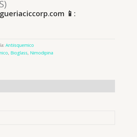
S)
gueriaciccorp.com 📱:
ía:
Antiisquemico
mico
,
Bioglass
,
Nimodipina