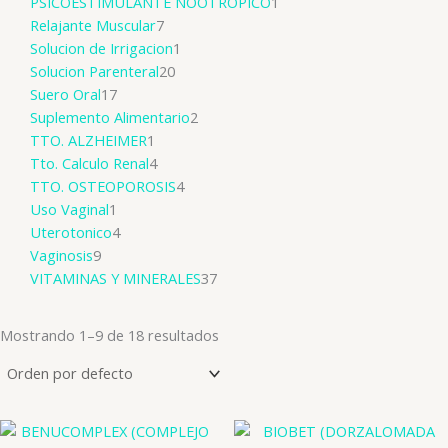
PSICOESTIMULANTE NOOTROPICO
1
Relajante Muscular
7
Solucion de Irrigacion
1
Solucion Parenteral
20
Suero Oral
17
Suplemento Alimentario
2
TTO. ALZHEIMER
1
Tto. Calculo Renal
4
TTO. OSTEOPOROSIS
4
Uso Vaginal
1
Uterotonico
4
Vaginosis
9
VITAMINAS Y MINERALES
37
Mostrando 1–9 de 18 resultados