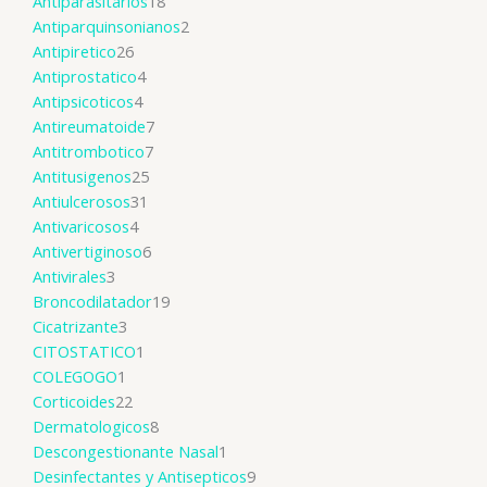
Antiparasitarios
18
Antiparquinsonianos
2
Antipiretico
26
Antiprostatico
4
Antipsicoticos
4
Antireumatoide
7
Antitrombotico
7
Antitusigenos
25
Antiulcerosos
31
Antivaricosos
4
Antivertiginoso
6
Antivirales
3
Broncodilatador
19
Cicatrizante
3
CITOSTATICO
1
COLEGOGO
1
Corticoides
22
Dermatologicos
8
Descongestionante Nasal
1
Desinfectantes y Antisepticos
9