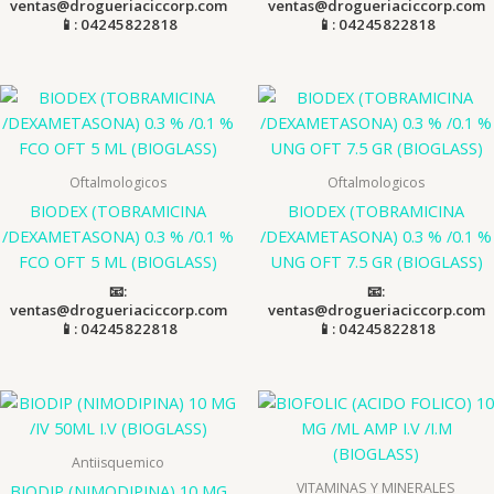
ventas@drogueriaciccorp.com
ventas@drogueriaciccorp.com
📱: 04245822818
📱: 04245822818
Oftalmologicos
Oftalmologicos
BIODEX (TOBRAMICINA
BIODEX (TOBRAMICINA
/DEXAMETASONA) 0.3 % /0.1 %
/DEXAMETASONA) 0.3 % /0.1 %
FCO OFT 5 ML (BIOGLASS)
UNG OFT 7.5 GR (BIOGLASS)
📧:
📧:
ventas@drogueriaciccorp.com
ventas@drogueriaciccorp.com
📱: 04245822818
📱: 04245822818
Antiisquemico
VITAMINAS Y MINERALES
BIODIP (NIMODIPINA) 10 MG