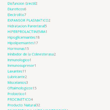
Disfuncion Erectil
2
Diureticos
6
Electrolito
7
EXPANSOR PLASMATICO
2
Hidratacion Parenteral
5
HIPERPROLACTINEMIA
1
Hipoglicemiantes
18
Hipolipemiantes
17
Hormonas
15
Inhibidor de la Colinesterasa
2
Inmunologico
1
Inmunosupresor
1
Laxantes
11
Lubricante
2
Miscelanios
3
Oftalmologicos
15
Probiotico
1
PROCINETICO
4
Producto Natural
32