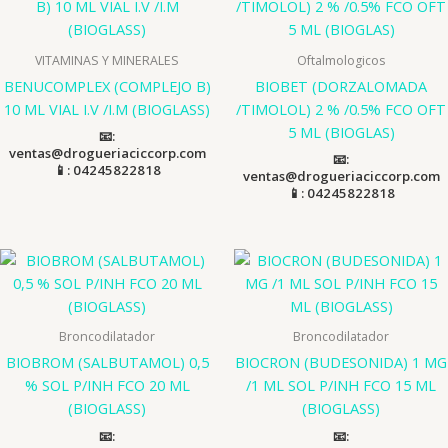
VITAMINAS Y MINERALES
Oftalmologicos
BENUCOMPLEX (COMPLEJO B)
BIOBET (DORZALOMADA
10 ML VIAL I.V /I.M (BIOGLASS)
/TIMOLOL) 2 % /0.5% FCO OFT
5 ML (BIOGLAS)
📧:
ventas@drogueriaciccorp.com
📧:
📱: 04245822818
ventas@drogueriaciccorp.com
📱: 04245822818
Broncodilatador
Broncodilatador
BIOBROM (SALBUTAMOL) 0,5
BIOCRON (BUDESONIDA) 1 MG
% SOL P/INH FCO 20 ML
/1 ML SOL P/INH FCO 15 ML
(BIOGLASS)
(BIOGLASS)
📧:
📧: