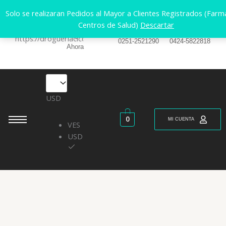
Ir
Solo se realizaran Pedidos al Mayor a Clientes Registrados (Farm
al
Centros de Salud)
Descartar
Cliente
contenido
Contacto
WhatsApp
Regístrate
0251-2521290
0424-5822818
Ahora
USD
0
MI CUENTA
VES
USD