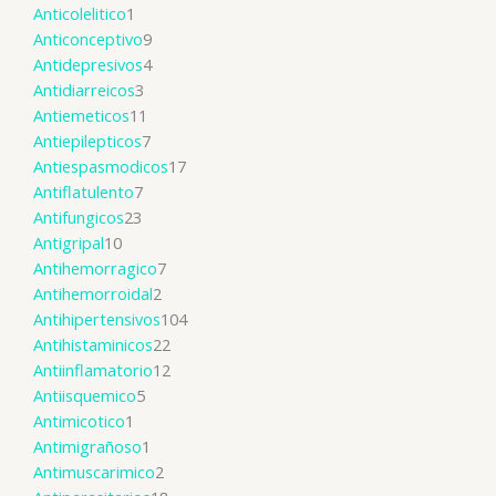
Anticolelitico
1
Anticonceptivo
9
Antidepresivos
4
Antidiarreicos
3
Antiemeticos
11
Antiepilepticos
7
Antiespasmodicos
17
Antiflatulento
7
Antifungicos
23
Antigripal
10
Antihemorragico
7
Antihemorroidal
2
Antihipertensivos
104
Antihistaminicos
22
Antiinflamatorio
12
Antiisquemico
5
Antimicotico
1
Antimigrañoso
1
Antimuscarimico
2