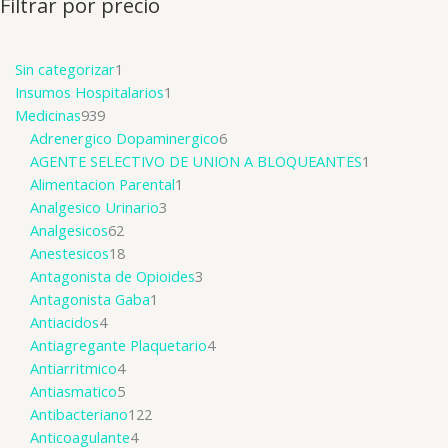
Filtrar por precio
Sin categorizar
1
Insumos Hospitalarios
1
Medicinas
939
Adrenergico Dopaminergico
6
AGENTE SELECTIVO DE UNION A BLOQUEANTES
1
Alimentacion Parental
1
Analgesico Urinario
3
Analgesicos
62
Anestesicos
18
Antagonista de Opioides
3
Antagonista Gaba
1
Antiacidos
4
Antiagregante Plaquetario
4
Antiarritmico
4
Antiasmatico
5
Antibacteriano
122
Anticoagulante
4