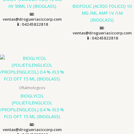
/IV 50ML I.V (BIOGLASS)
BIOFOLIC (ACIDO FOLICO) 10
MG /ML AMP I.V /I.M
📧:
ventas@drogueriaciccorp.com
(BIOGLASS)
📱: 04245822818
📧:
ventas@drogueriaciccorp.com
📱: 04245822818
Oftalmologicos
BIOGLYCOL
(POLIETILENGLICOL
/PROPILENGLICOL) 0.4 % /0.3 %
FCO OFT 15 ML (BIOGLASS)
📧:
ventas@drogueriaciccorp.com