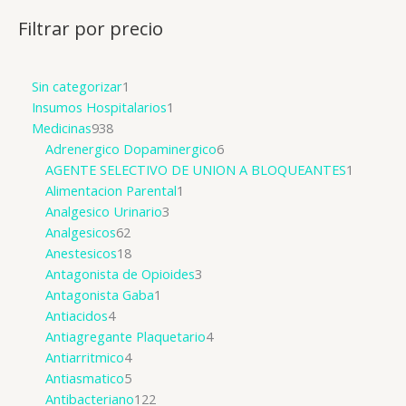
Filtrar por precio
Sin categorizar
1
Insumos Hospitalarios
1
Medicinas
938
Adrenergico Dopaminergico
6
AGENTE SELECTIVO DE UNION A BLOQUEANTES
1
Alimentacion Parental
1
Analgesico Urinario
3
Analgesicos
62
Anestesicos
18
Antagonista de Opioides
3
Antagonista Gaba
1
Antiacidos
4
Antiagregante Plaquetario
4
Antiarritmico
4
Antiasmatico
5
Antibacteriano
122