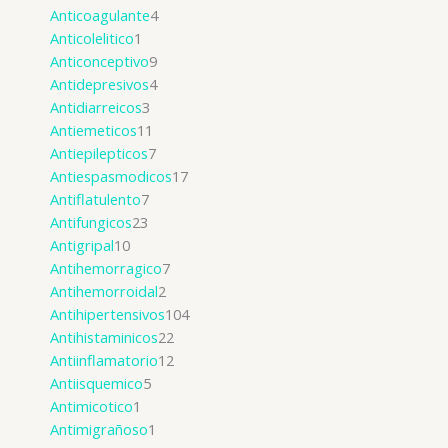
Anticoagulante
4
Anticolelitico
1
Anticonceptivo
9
Antidepresivos
4
Antidiarreicos
3
Antiemeticos
11
Antiepilepticos
7
Antiespasmodicos
17
Antiflatulento
7
Antifungicos
23
Antigripal
10
Antihemorragico
7
Antihemorroidal
2
Antihipertensivos
104
Antihistaminicos
22
Antiinflamatorio
12
Antiisquemico
5
Antimicotico
1
Antimigrañoso
1