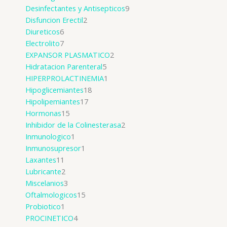
Desinfectantes y Antisepticos
9
Disfuncion Erectil
2
Diureticos
6
Electrolito
7
EXPANSOR PLASMATICO
2
Hidratacion Parenteral
5
HIPERPROLACTINEMIA
1
Hipoglicemiantes
18
Hipolipemiantes
17
Hormonas
15
Inhibidor de la Colinesterasa
2
Inmunologico
1
Inmunosupresor
1
Laxantes
11
Lubricante
2
Miscelanios
3
Oftalmologicos
15
Probiotico
1
PROCINETICO
4