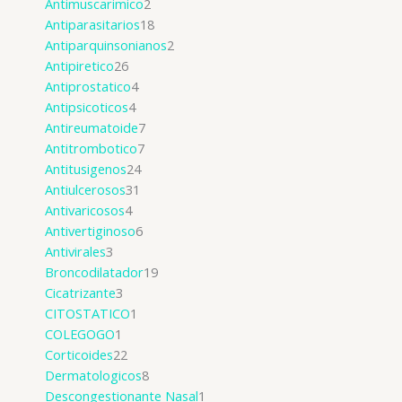
Antimuscarimico
2
Antiparasitarios
18
Antiparquinsonianos
2
Antipiretico
26
Antiprostatico
4
Antipsicoticos
4
Antireumatoide
7
Antitrombotico
7
Antitusigenos
24
Antiulcerosos
31
Antivaricosos
4
Antivertiginoso
6
Antivirales
3
Broncodilatador
19
Cicatrizante
3
CITOSTATICO
1
COLEGOGO
1
Corticoides
22
Dermatologicos
8
Descongestionante Nasal
1