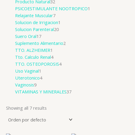
Producto Natural
32
PSICOESTIMULANTE NOOTROPICO
1
Relajante Muscular
7
Solucion de Irrigacion
1
Solucion Parenteral
20
Suero Oral
17
Suplemento Alimentario
2
TTO. ALZHEIMER
1
Tto. Calculo Renal
4
TTO. OSTEOPOROSIS
4
Uso Vaginal
1
Uterotonico
4
Vaginosis
9
VITAMINAS Y MINERALES
37
Showing all 7 results