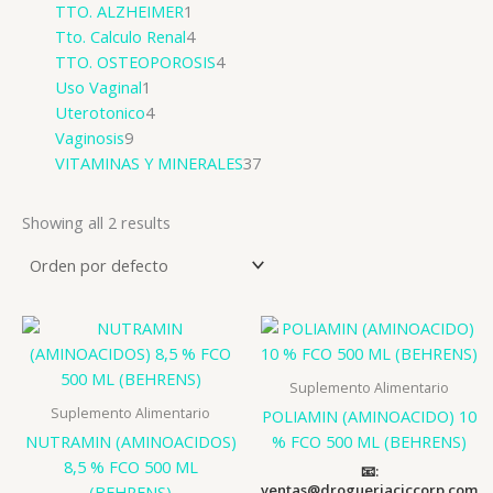
TTO. ALZHEIMER
1
Tto. Calculo Renal
4
TTO. OSTEOPOROSIS
4
Uso Vaginal
1
Uterotonico
4
Vaginosis
9
VITAMINAS Y MINERALES
37
Showing all 2 results
Suplemento Alimentario
Suplemento Alimentario
POLIAMIN (AMINOACIDO) 10
NUTRAMIN (AMINOACIDOS)
% FCO 500 ML (BEHRENS)
8,5 % FCO 500 ML
📧:
ventas@drogueriaciccorp.com
(BEHRENS)