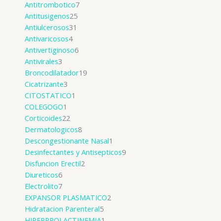
Antitrombotico
7
Antitusigenos
25
Antiulcerosos
31
Antivaricosos
4
Antivertiginoso
6
Antivirales
3
Broncodilatador
19
Cicatrizante
3
CITOSTATICO
1
COLEGOGO
1
Corticoides
22
Dermatologicos
8
Descongestionante Nasal
1
Desinfectantes y Antisepticos
9
Disfuncion Erectil
2
Diureticos
6
Electrolito
7
EXPANSOR PLASMATICO
2
Hidratacion Parenteral
5
HIPERPROLACTINEMIA
1