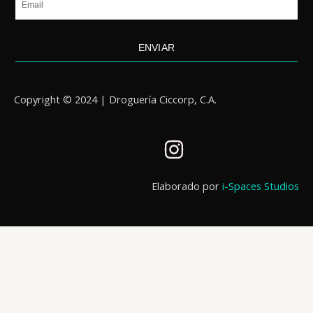
ENVIAR
Copyright © 2024 | Droguería Ciccorp, C.A.
I
n
s
Elaborado por
i-Spaces Studios
t
a
g
r
a