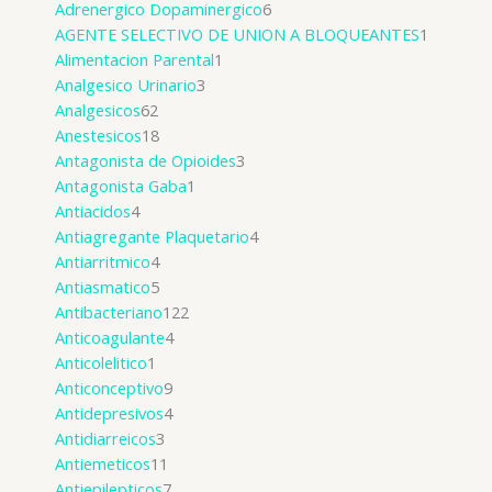
Adrenergico Dopaminergico
6
AGENTE SELECTIVO DE UNION A BLOQUEANTES
1
Alimentacion Parental
1
Analgesico Urinario
3
Analgesicos
62
Anestesicos
18
Antagonista de Opioides
3
Antagonista Gaba
1
Antiacidos
4
Antiagregante Plaquetario
4
Antiarritmico
4
Antiasmatico
5
Antibacteriano
122
Anticoagulante
4
Anticolelitico
1
Anticonceptivo
9
Antidepresivos
4
Antidiarreicos
3
Antiemeticos
11
Antiepilepticos
7