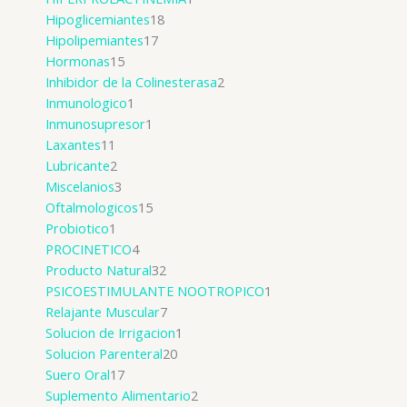
Hipoglicemiantes
18
Hipolipemiantes
17
Hormonas
15
Inhibidor de la Colinesterasa
2
Inmunologico
1
Inmunosupresor
1
Laxantes
11
Lubricante
2
Miscelanios
3
Oftalmologicos
15
Probiotico
1
PROCINETICO
4
Producto Natural
32
PSICOESTIMULANTE NOOTROPICO
1
Relajante Muscular
7
Solucion de Irrigacion
1
Solucion Parenteral
20
Suero Oral
17
Suplemento Alimentario
2