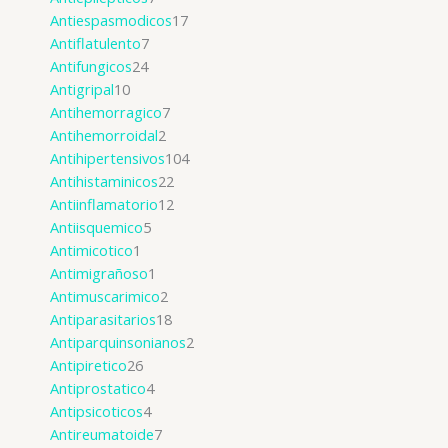
Antiespasmodicos
17
Antiflatulento
7
Antifungicos
24
Antigripal
10
Antihemorragico
7
Antihemorroidal
2
Antihipertensivos
104
Antihistaminicos
22
Antiinflamatorio
12
Antiisquemico
5
Antimicotico
1
Antimigrañoso
1
Antimuscarimico
2
Antiparasitarios
18
Antiparquinsonianos
2
Antipiretico
26
Antiprostatico
4
Antipsicoticos
4
Antireumatoide
7