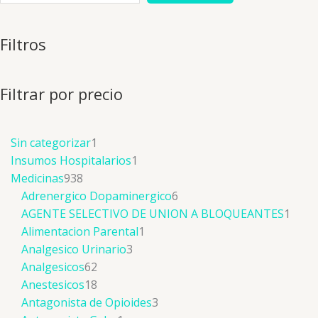
Filtros
Filtrar por precio
Sin categorizar
1
Insumos Hospitalarios
1
Medicinas
938
Adrenergico Dopaminergico
6
AGENTE SELECTIVO DE UNION A BLOQUEANTES
1
Alimentacion Parental
1
Analgesico Urinario
3
Analgesicos
62
Anestesicos
18
Antagonista de Opioides
3