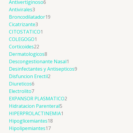
Antivertiginoso
6
Antivirales
3
Broncodilatador
19
Cicatrizante
3
CITOSTATICO
1
COLEGOGO
1
Corticoides
22
Dermatologicos
8
Descongestionante Nasal
1
Desinfectantes y Antisepticos
9
Disfuncion Erectil
2
Diureticos
6
Electrolito
7
EXPANSOR PLASMATICO
2
Hidratacion Parenteral
5
HIPERPROLACTINEMIA
1
Hipoglicemiantes
18
Hipolipemiantes
17