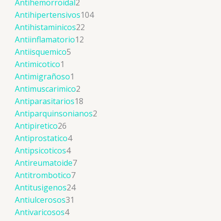
Antihemorroidal
2
Antihipertensivos
104
Antihistaminicos
22
Antiinflamatorio
12
Antiisquemico
5
Antimicotico
1
Antimigrañoso
1
Antimuscarimico
2
Antiparasitarios
18
Antiparquinsonianos
2
Antipiretico
26
Antiprostatico
4
Antipsicoticos
4
Antireumatoide
7
Antitrombotico
7
Antitusigenos
24
Antiulcerosos
31
Antivaricosos
4