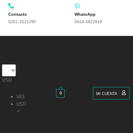
Contacto
WhatsApp
0251-2521290
0424-5822818
USD
0
MI CUENTA
VES
USD