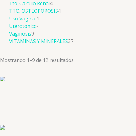
Tto. Calculo Renal
4
TTO. OSTEOPOROSIS
4
Uso Vaginal
1
Uterotonico
4
Vaginosis
9
VITAMINAS Y MINERALES
37
Mostrando 1–9 de 12 resultados