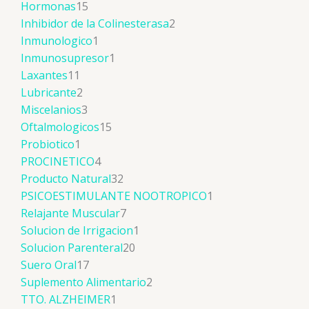
Hormonas
15
Inhibidor de la Colinesterasa
2
Inmunologico
1
Inmunosupresor
1
Laxantes
11
Lubricante
2
Miscelanios
3
Oftalmologicos
15
Probiotico
1
PROCINETICO
4
Producto Natural
32
PSICOESTIMULANTE NOOTROPICO
1
Relajante Muscular
7
Solucion de Irrigacion
1
Solucion Parenteral
20
Suero Oral
17
Suplemento Alimentario
2
TTO. ALZHEIMER
1