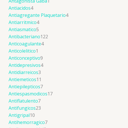
Antagonista Gaba
1
Antiacidos
4
Antiagregante Plaquetario
4
Antiarritmico
4
Antiasmatico
5
Antibacteriano
122
Anticoagulante
4
Anticolelitico
1
Anticonceptivo
9
Antidepresivos
4
Antidiarreicos
3
Antiemeticos
11
Antiepilepticos
7
Antiespasmodicos
17
Antiflatulento
7
Antifungicos
23
Antigripal
10
Antihemorragico
7