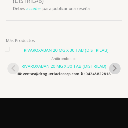
(DISTRILAB)”
Debes
acceder
para publicar una reseña.
Más Productos
Antitrombotico
RIVAROXABAN 20 MG X 30 TAB (DISTRILAB)
📧: ventas@drogueriaciccorp.com 📱: 04245822818