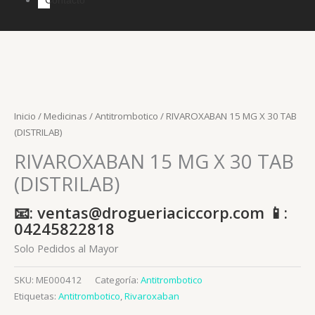
Inicio
/
Medicinas
/
Antitrombotico
/ RIVAROXABAN 15 MG X 30 TAB
(DISTRILAB)
RIVAROXABAN 15 MG X 30 TAB
(DISTRILAB)
📧: ventas@drogueriaciccorp.com 📱:
04245822818
Solo Pedidos al Mayor
SKU:
ME000412
Categoría:
Antitrombotico
Etiquetas:
Antitrombotico
,
Rivaroxaban