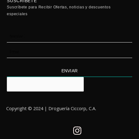
SUSCRÍBETE
Suscríbete para Recibir Ofertas, noticias y descuentos
especiales
Nombre
Email
ENVIAR
Copyright © 2024 | Droguería Ciccorp, C.A.
I