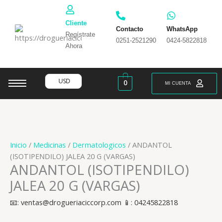
Ir
al
Cliente
contenido
Contacto
WhatsApp
Regístrate
0251-2521290
0424-5822818
Ahora
USD
0
MI CUENTA
Inicio
/
Medicinas
/
Dermatologicos
/ ANDANTOL
(ISOTIPENDILO) JALEA 20 G (VARGAS)
ANDANTOL (ISOTIPENDILO)
JALEA 20 G (VARGAS)
📧: ventas@drogueriaciccorp.com 📱: 04245822818