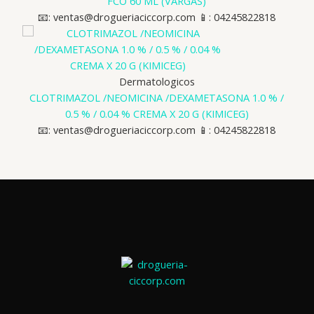
FCO 60 ML (VARGAS)
📧: ventas@drogueriaciccorp.com 📱: 04245822818
Dermatologicos
CLOTRIMAZOL /NEOMICINA /DEXAMETASONA 1.0 % /
0.5 % / 0.04 % CREMA X 20 G (KIMICEG)
📧: ventas@drogueriaciccorp.com 📱: 04245822818