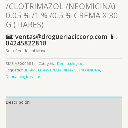
/CLOTRIMAZOL /NEOMICINA)
0.05 % /1 % /0.5 % CREMA X 30
G (TIARES)
📧: ventas@drogueriaciccorp.com 📱:
04245822818
Solo Pedidos al Mayor
SKU:
ME000681
Categoría:
Dermatologicos
Etiquetas:
BETAMETASONA /CLOTRIMAZOL /NEOMICINA
,
Dermatologicos
,
tiares
Descripción
Información adicional
Valoraciones (0)