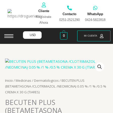
Ir
al
Cliente
contenido
Contacto
WhatsApp
Regístrate
0251-2521290
0424-5822818
Ahora
USD
0
MI CUENTA
Inicio
/
Medicinas
/
Dermatologicos
/ BECUTEN PLUS
(BETAMETASONA /CLOTRIMAZOL /NEOMICINA) 0.05 % /1 % /0.5 %
CREMA X 30 G (TIARES)
BECUTEN PLUS
(BETAMETASONA