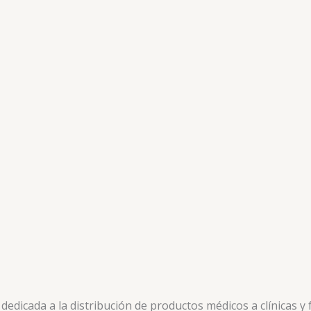
📧: ventas@drogueriaciccorp.com 📱: 04245822818
Diureticos
ESPIRON (ESPIRONOLACTONA) 100 MG X 20 TAB (DOLLY)
📧: ventas@drogueriaciccorp.com 📱: 04245822818
Diureticos
ESPIRONOLACTONA 25 MG X 10 TAB (DROTAFARMA)
📧: ventas@drogueriaciccorp.com 📱: 04245822818
icada a la distribución de productos médicos a clínicas y f