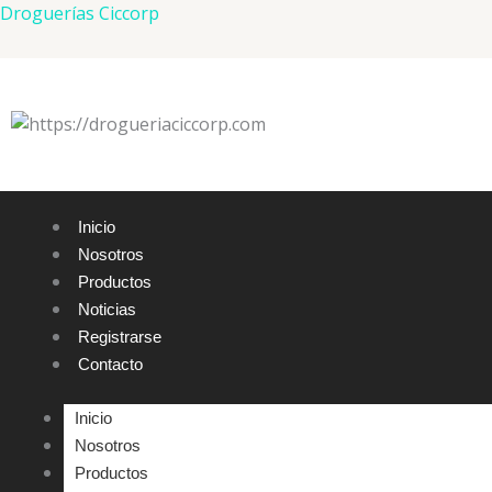
Ir
Droguerías Ciccorp
al
contenido
Inicio
Nosotros
Productos
Noticias
Registrarse
Contacto
Inicio
Nosotros
Productos