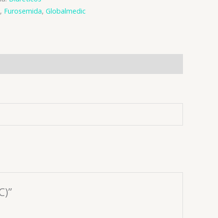
,
Furosemida
,
Globalmedic
C)”