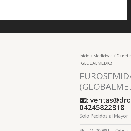
Inicio
/
Medicinas
/
Diureti
(GLOBALMEDIC)
FUROSEMIDA 
(GLOBALMED
📧: ventas@dro
04245822818
Solo Pedidos al Mayor
SKU:
ME000881
Categor