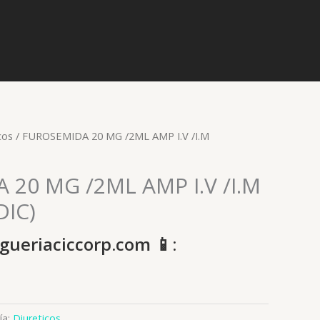
cos
/ FUROSEMIDA 20 MG /2ML AMP I.V /I.M
20 MG /2ML AMP I.V /I.M
IC)
gueriaciccorp.com 📱:
ía:
Diureticos