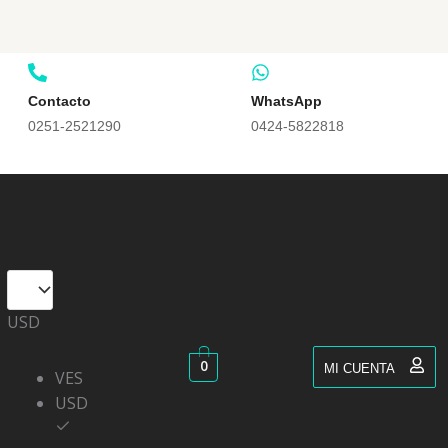
Contacto
WhatsApp
0251-2521290
0424-5822818
USD
0
MI CUENTA
VES
USD