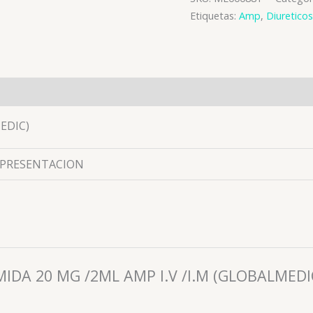
Etiquetas:
Amp
,
Diureticos
es (0)
EDIC)
EPRESENTACION
EMIDA 20 MG /2ML AMP I.V /I.M (GLOBALMEDI