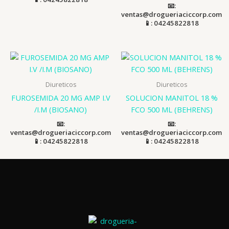
📧:
ventas@drogueriaciccorp.com
📱: 04245822818
Diureticos
Diureticos
FUROSEMIDA 20 MG AMP I.V
SOLUCION MANITOL 18 %
/I.M (BIOSANO)
FCO 500 ML (BEHRENS)
📧:
📧:
ventas@drogueriaciccorp.com
ventas@drogueriaciccorp.com
📱: 04245822818
📱: 04245822818