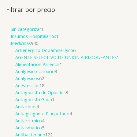
Filtrar por precio
Sin categorizar
1
Insumos Hospitalarios
1
Medicinas
940
Adrenergico Dopaminergico
6
AGENTE SELECTIVO DE UNION A BLOQUEANTES
1
Alimentacion Parental
1
Analgesico Urinario
3
Analgesicos
62
Anestesicos
18
Antagonista de Opioides
3
Antagonista Gaba
1
Antiacidos
4
Antiagregante Plaquetario
4
Antiarritmico
4
Antiasmatico
5
Antibacteriano
122