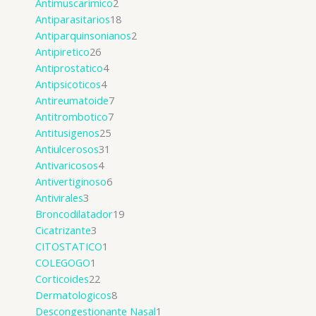
Antimuscarimico
2
Antiparasitarios
18
Antiparquinsonianos
2
Antipiretico
26
Antiprostatico
4
Antipsicoticos
4
Antireumatoide
7
Antitrombotico
7
Antitusigenos
25
Antiulcerosos
31
Antivaricosos
4
Antivertiginoso
6
Antivirales
3
Broncodilatador
19
Cicatrizante
3
CITOSTATICO
1
COLEGOGO
1
Corticoides
22
Dermatologicos
8
Descongestionante Nasal
1