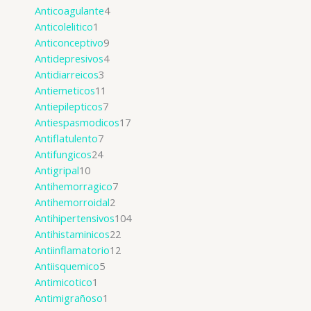
Anticoagulante
4
Anticolelitico
1
Anticonceptivo
9
Antidepresivos
4
Antidiarreicos
3
Antiemeticos
11
Antiepilepticos
7
Antiespasmodicos
17
Antiflatulento
7
Antifungicos
24
Antigripal
10
Antihemorragico
7
Antihemorroidal
2
Antihipertensivos
104
Antihistaminicos
22
Antiinflamatorio
12
Antiisquemico
5
Antimicotico
1
Antimigrañoso
1