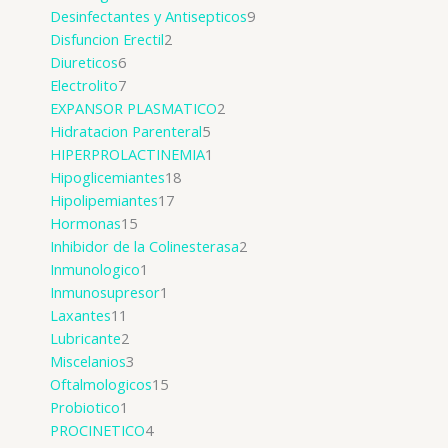
Desinfectantes y Antisepticos
9
Disfuncion Erectil
2
Diureticos
6
Electrolito
7
EXPANSOR PLASMATICO
2
Hidratacion Parenteral
5
HIPERPROLACTINEMIA
1
Hipoglicemiantes
18
Hipolipemiantes
17
Hormonas
15
Inhibidor de la Colinesterasa
2
Inmunologico
1
Inmunosupresor
1
Laxantes
11
Lubricante
2
Miscelanios
3
Oftalmologicos
15
Probiotico
1
PROCINETICO
4