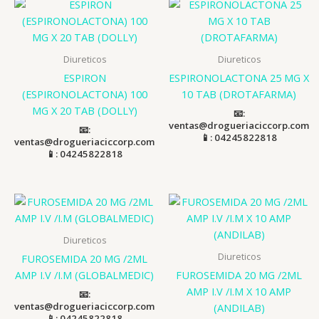
Diureticos
Diureticos
ESPIRON
ESPIRONOLACTONA 25 MG X
(ESPIRONOLACTONA) 100
10 TAB (DROTAFARMA)
MG X 20 TAB (DOLLY)
📧:
ventas@drogueriaciccorp.com
📧:
📱: 04245822818
ventas@drogueriaciccorp.com
📱: 04245822818
Diureticos
Diureticos
FUROSEMIDA 20 MG /2ML
AMP I.V /I.M (GLOBALMEDIC)
FUROSEMIDA 20 MG /2ML
AMP I.V /I.M X 10 AMP
📧:
ventas@drogueriaciccorp.com
(ANDILAB)
📱: 04245822818