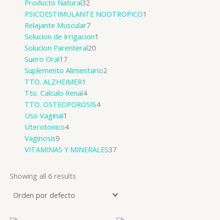
Producto Natural
32
PSICOESTIMULANTE NOOTROPICO
1
Relajante Muscular
7
Solucion de Irrigacion
1
Solucion Parenteral
20
Suero Oral
17
Suplemento Alimentario
2
TTO. ALZHEIMER
1
Tto. Calculo Renal
4
TTO. OSTEOPOROSIS
4
Uso Vaginal
1
Uterotonico
4
Vaginosis
9
VITAMINAS Y MINERALES
37
Showing all 6 results