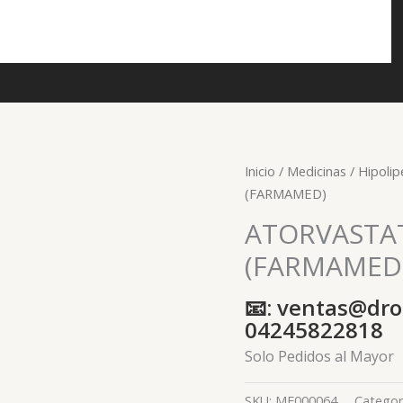
Inicio
/
Medicinas
/
Hipoli
(FARMAMED)
ATORVASTAT
(FARMAMED
📧: ventas@dro
04245822818
Solo Pedidos al Mayor
SKU:
ME000064
Categor