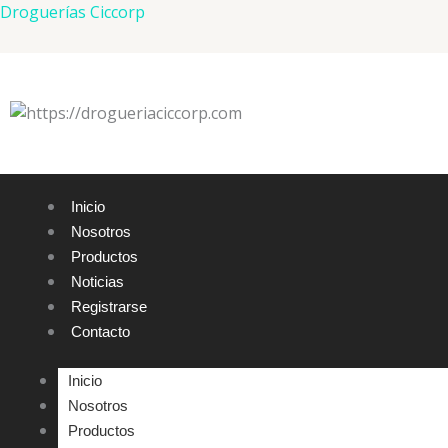
Ir
Droguerías Ciccorp
al
contenido
Inicio
Nosotros
Productos
Noticias
Registrarse
Contacto
Inicio
Nosotros
Productos