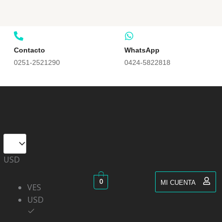
Contacto
WhatsApp
0251-2521290
0424-5822818
USD
0
MI CUENTA
VES
USD