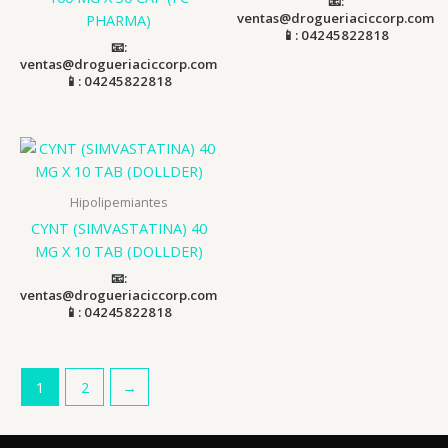
📧:
ventas@drogueriaciccorp.com
PHARMA)
📱: 04245822818
📧:
ventas@drogueriaciccorp.com
📱: 04245822818
Hipolipemiantes
CYNT (SIMVASTATINA) 40
MG X 10 TAB (DOLLDER)
📧:
ventas@drogueriaciccorp.com
📱: 04245822818
1
2
→