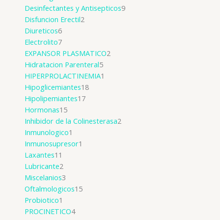
Desinfectantes y Antisepticos
9
Disfuncion Erectil
2
Diureticos
6
Electrolito
7
EXPANSOR PLASMATICO
2
Hidratacion Parenteral
5
HIPERPROLACTINEMIA
1
Hipoglicemiantes
18
Hipolipemiantes
17
Hormonas
15
Inhibidor de la Colinesterasa
2
Inmunologico
1
Inmunosupresor
1
Laxantes
11
Lubricante
2
Miscelanios
3
Oftalmologicos
15
Probiotico
1
PROCINETICO
4