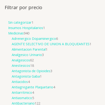
Filtrar por precio
Sin categorizar
1
Insumos Hospitalarios
1
Medicinas
940
Adrenergico Dopaminergico
6
AGENTE SELECTIVO DE UNION A BLOQUEANTES
1
Alimentacion Parental
1
Analgesico Urinario
3
Analgesicos
62
Anestesicos
18
Antagonista de Opioides
3
Antagonista Gaba
1
Antiacidos
4
Antiagregante Plaquetario
4
Antiarritmico
4
Antiasmatico
5
Antibacteriano
122