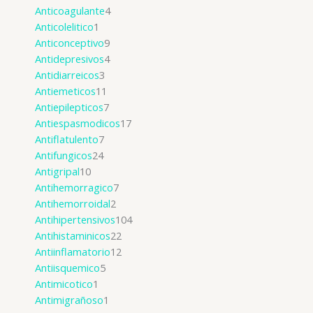
Anticoagulante
4
Anticolelitico
1
Anticonceptivo
9
Antidepresivos
4
Antidiarreicos
3
Antiemeticos
11
Antiepilepticos
7
Antiespasmodicos
17
Antiflatulento
7
Antifungicos
24
Antigripal
10
Antihemorragico
7
Antihemorroidal
2
Antihipertensivos
104
Antihistaminicos
22
Antiinflamatorio
12
Antiisquemico
5
Antimicotico
1
Antimigrañoso
1