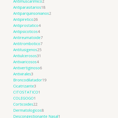
Antimuscarimico
2
Antiparasitarios
18
Antiparquinsonianos
2
Antipiretico
26
Antiprostatico
4
Antipsicoticos
4
Antireumatoide
7
Antitrombotico
7
Antitusigenos
25
Antiulcerosos
31
Antivaricosos
4
Antivertiginoso
6
Antivirales
3
Broncodilatador
19
Cicatrizante
3
CITOSTATICO
1
COLEGOGO
1
Corticoides
22
Dermatologicos
8
Descongestionante Nasal
1