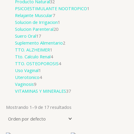
Producto Natural
32
PSICOESTIMULANTE NOOTROPICO
1
Relajante Muscular
7
Solucion de Irrigacion
1
Solucion Parenteral
20
Suero Oral
17
Suplemento Alimentario
2
TTO. ALZHEIMER
1
Tto. Calculo Renal
4
TTO. OSTEOPOROSIS
4
Uso Vaginal
1
Uterotonico
4
Vaginosis
9
VITAMINAS Y MINERALES
37
Mostrando 1–9 de 17 resultados