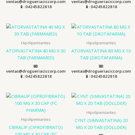
ventas@drogueriaciccorp.com
ventas@drogueriaciccorp.com
📱: 04245822818
📱: 04245822818
Hipolipemiantes
Hipolipemiantes
ATORVASTATINA 40 MG X 30
ATORVASTATINA 80 MG X 10
TAB (FARMAMED)
TAB (DROTAFARMA)
📧:
📧:
ventas@drogueriaciccorp.com
ventas@drogueriaciccorp.com
📱: 04245822818
📱: 04245822818
Hipolipemiantes
Hipolipemiantes
CYNT (SIMVASTATINA) 20
CIBRALIP (CIPROFIBRATO)
MG X 20 TAB (DOLLDER)
100 MG X 30 CAP (FC