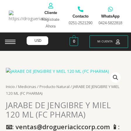
Ir
al
Cliente
contenido
Contacto
WhatsApp
Regístrate
0251-2521290
0424-5822818
Ahora
USD
0
MI CUENTA
Inicio
/
Medicinas
/
Producto Natural
/ JARABE DE JENGIBRE Y MIEL
120 ML (FC PHARMA)
JARABE DE JENGIBRE Y MIEL
120 ML (FC PHARMA)
📧: ventas@drogueriaciccorp.com 📱: