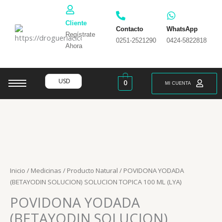
Ir
al
Cliente
contenido
Contacto
WhatsApp
Regístrate
0251-2521290
0424-5822818
Ahora
USD
0
MI CUENTA
Inicio
/
Medicinas
/
Producto Natural
/ POVIDONA YODADA
(BETAYODIN SOLUCION) SOLUCION TOPICA 100 ML (LYA)
POVIDONA YODADA
(BETAYODIN SOLUCION)