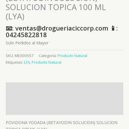
SOLUCION TOPICA 100 ML
(LYA)
📧: ventas@drogueriaciccorp.com 📱:
04245822818
Solo Pedidos al Mayor
SKU:
ME000557
Categoría:
Producto Natural
Etiquetas:
LYA
,
Producto Natural
Descripción
Información adicional
Valoraciones (0)
POVIDONA YODADA (BETAYODIN SOLUCION) SOLUCION
TOPICA 100 ML (LYA)