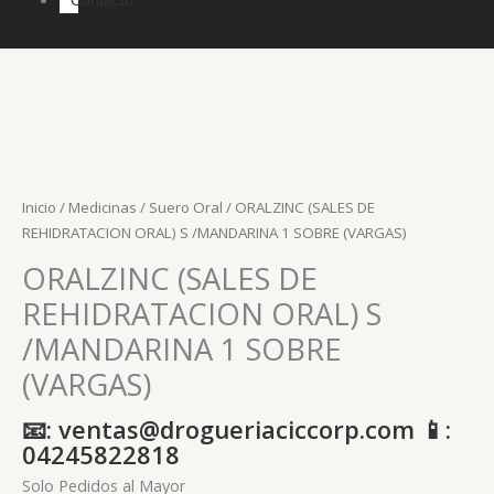
Inicio
/
Medicinas
/
Suero Oral
/ ORALZINC (SALES DE
REHIDRATACION ORAL) S /MANDARINA 1 SOBRE (VARGAS)
ORALZINC (SALES DE
REHIDRATACION ORAL) S
/MANDARINA 1 SOBRE
(VARGAS)
📧: ventas@drogueriaciccorp.com 📱:
04245822818
Solo Pedidos al Mayor