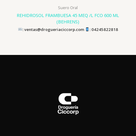
Suero Oral
REHIDROSOL FRAMBUESA 45 MEQ /L FCO 600 ML
(BEHRENS)
: ventas@drogueriaciccorp.com
: 04245822818