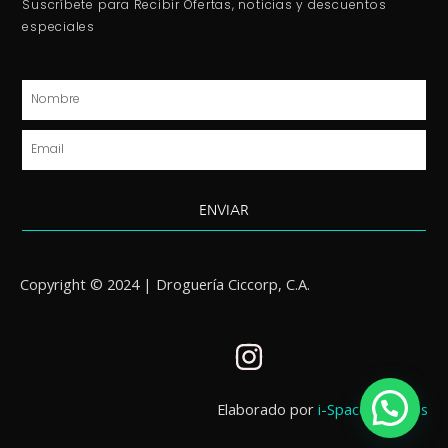
Suscríbete para Recibir Ofertas, noticias y descuentos
especiales
Nombre
Email
ENVIAR
Copyright © 2024 | Droguería Ciccorp, C.A.
I
n
s
Elaborado por
i-Spaces Studios
t