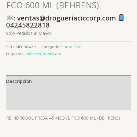
FCO 600 ML (BEHRENS)
: ventas@drogueriaciccorp.com
:
04245822818
Solo Pedidos al Mayor
SKU:
ME000429
Categoría:
Suero Oral
Etiquetas:
Behrens
,
suero oral
Descripción
Información adicional
Valoraciones (0)
REHIDROSOL FRESA 45 MEQ /L FCO 600 ML (BEHRENS)