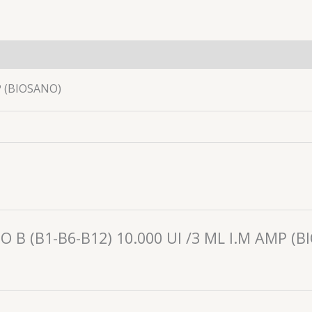
es (0)
P (BIOSANO)
JO B (B1-B6-B12) 10.000 UI /3 ML I.M AMP (B