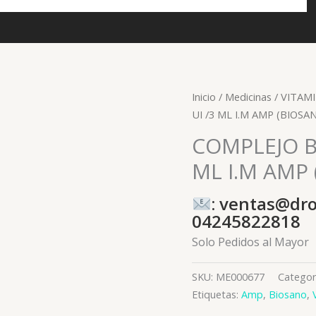
Inicio
/
Medicinas
/
VITAMI
UI /3 ML I.M AMP (BIOSA
COMPLEJO B 
ML I.M AMP
: ventas@dr
04245822818
Solo Pedidos al Mayor
SKU:
ME000677
Categor
Etiquetas:
Amp
,
Biosano
,