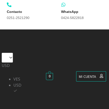
Contacto
WhatsApp
0251-2521290
0424-5822818
USD
0
MI CUENTA
VES
USD