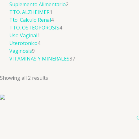
Suplemento Alimentario
2
TTO. ALZHEIMER
1
Tto. Calculo Renal
4
TTO. OSTEOPOROSIS
4
Uso Vaginal
1
Uterotonico
4
Vaginosis
9
VITAMINAS Y MINERALES
37
Showing all 2 results