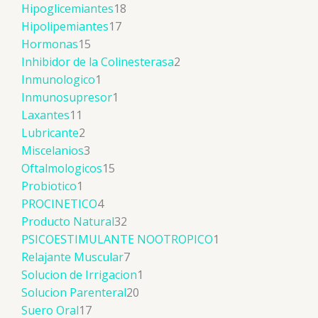
Hipoglicemiantes
18
Hipolipemiantes
17
Hormonas
15
Inhibidor de la Colinesterasa
2
Inmunologico
1
Inmunosupresor
1
Laxantes
11
Lubricante
2
Miscelanios
3
Oftalmologicos
15
Probiotico
1
PROCINETICO
4
Producto Natural
32
PSICOESTIMULANTE NOOTROPICO
1
Relajante Muscular
7
Solucion de Irrigacion
1
Solucion Parenteral
20
Suero Oral
17