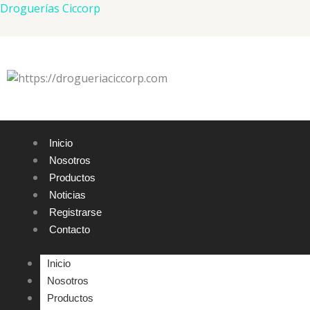
Ir
Droguerías Ciccorp
al
contenido
Inicio
Nosotros
Productos
Noticias
Registrarse
Contacto
Inicio
Nosotros
Productos