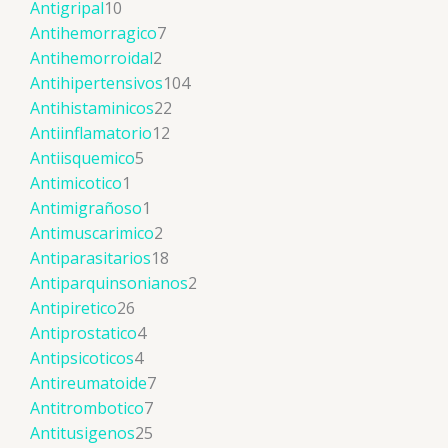
Antigripal
10
Antihemorragico
7
Antihemorroidal
2
Antihipertensivos
104
Antihistaminicos
22
Antiinflamatorio
12
Antiisquemico
5
Antimicotico
1
Antimigrañoso
1
Antimuscarimico
2
Antiparasitarios
18
Antiparquinsonianos
2
Antipiretico
26
Antiprostatico
4
Antipsicoticos
4
Antireumatoide
7
Antitrombotico
7
Antitusigenos
25