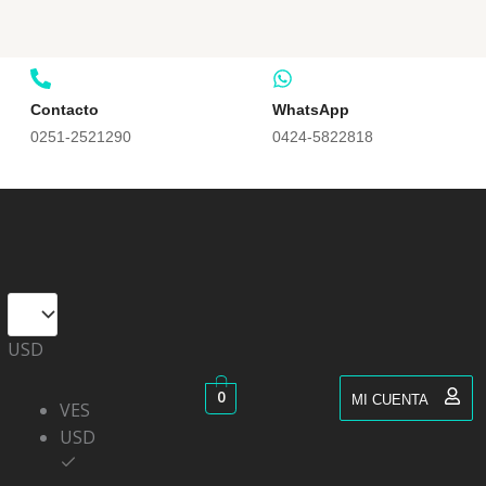
Contacto
WhatsApp
0251-2521290
0424-5822818
USD
0
MI CUENTA
VES
USD