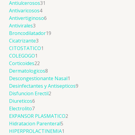
Antiulcerosos
31
Antivaricosos
4
Antivertiginoso
6
Antivirales
3
Broncodilatador
19
Cicatrizante
3
CITOSTATICO
1
COLEGOGO
1
Corticoides
22
Dermatologicos
8
Descongestionante Nasal
1
Desinfectantes y Antisepticos
9
Disfuncion Erectil
2
Diureticos
6
Electrolito
7
EXPANSOR PLASMATICO
2
Hidratacion Parenteral
5
HIPERPROLACTINEMIA
1