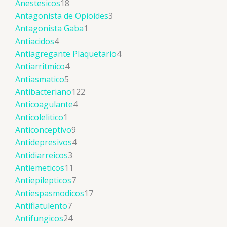
Anestesicos
18
Antagonista de Opioides
3
Antagonista Gaba
1
Antiacidos
4
Antiagregante Plaquetario
4
Antiarritmico
4
Antiasmatico
5
Antibacteriano
122
Anticoagulante
4
Anticolelitico
1
Anticonceptivo
9
Antidepresivos
4
Antidiarreicos
3
Antiemeticos
11
Antiepilepticos
7
Antiespasmodicos
17
Antiflatulento
7
Antifungicos
24