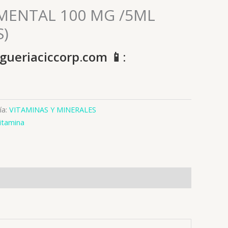
MENTAL 100 MG /5ML
S)
gueriaciccorp.com 📱:
ía:
VITAMINAS Y MINERALES
itamina