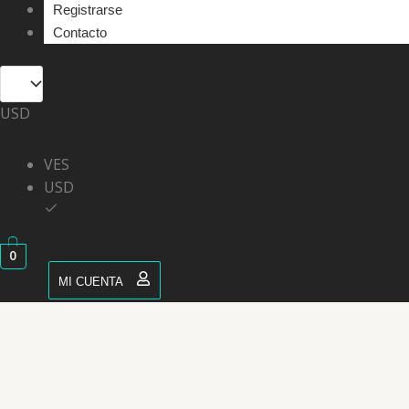
Registrarse
Contacto
USD
VES
USD
0
MI CUENTA