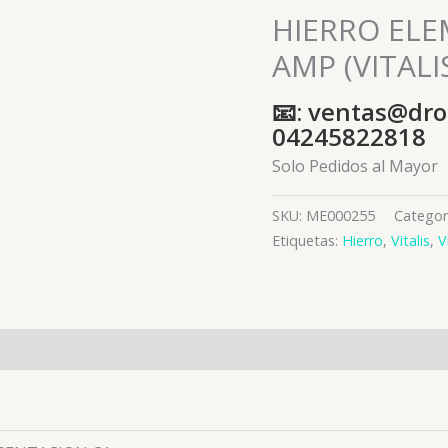
HIERRO ELE
AMP (VITALI
📧: ventas@dro
04245822818
Solo Pedidos al Mayor
SKU:
ME000255
Categor
Etiquetas:
Hierro
,
Vitalis
,
V
es (0)