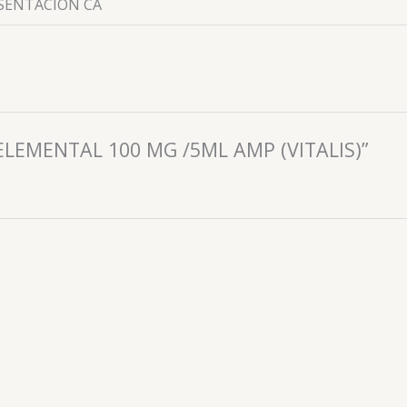
ESENTACION CA
O ELEMENTAL 100 MG /5ML AMP (VITALIS)”
VITAMINAS Y MINERALES
DECA LENTERMINA (COMPL B) KIT 3 AMP + INY (BIOTECH)
📧: ventas@drogueriaciccorp.com 📱: 04245822818