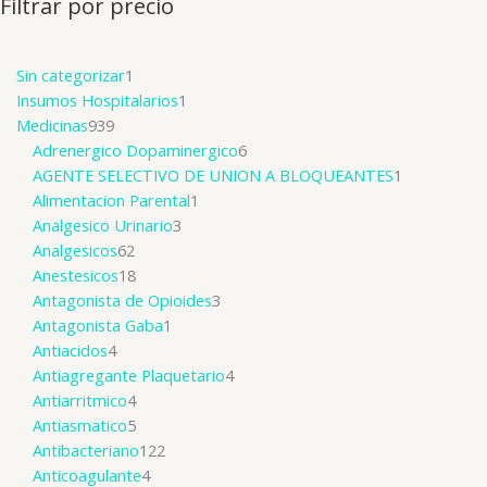
Filtrar por precio
Sin categorizar
1
Insumos Hospitalarios
1
Medicinas
939
Adrenergico Dopaminergico
6
AGENTE SELECTIVO DE UNION A BLOQUEANTES
1
Alimentacion Parental
1
Analgesico Urinario
3
Analgesicos
62
Anestesicos
18
Antagonista de Opioides
3
Antagonista Gaba
1
Antiacidos
4
Antiagregante Plaquetario
4
Antiarritmico
4
Antiasmatico
5
Antibacteriano
122
Anticoagulante
4