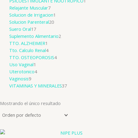
PSICOESTIMULANTE NOOTROPICO
1
Relajante Muscular
7
Solucion de Irrigacion
1
Solucion Parenteral
20
Suero Oral
17
Suplemento Alimentario
2
TTO. ALZHEIMER
1
Tto. Calculo Renal
4
TTO. OSTEOPOROSIS
4
Uso Vaginal
1
Uterotonico
4
Vaginosis
9
VITAMINAS Y MINERALES
37
Mostrando el único resultado