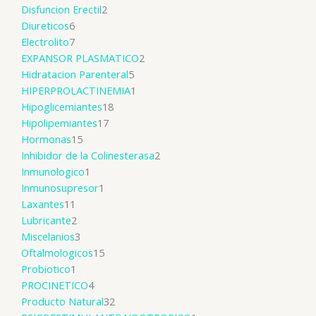
Disfuncion Erectil
2
Diureticos
6
Electrolito
7
EXPANSOR PLASMATICO
2
Hidratacion Parenteral
5
HIPERPROLACTINEMIA
1
Hipoglicemiantes
18
Hipolipemiantes
17
Hormonas
15
Inhibidor de la Colinesterasa
2
Inmunologico
1
Inmunosupresor
1
Laxantes
11
Lubricante
2
Miscelanios
3
Oftalmologicos
15
Probiotico
1
PROCINETICO
4
Producto Natural
32