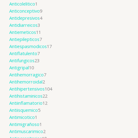
Anticolelitico
1
Anticonceptivo
9
Antidepresivos
4
Antidiarreicos
3
Antiemeticos
11
Antiepilepticos
7
Antiespasmodicos
17
Antiflatulento
7
Antifungicos
23
Antigripal
10
Antihemorragico
7
Antihemorroidal
2
Antihipertensivos
104
Antihistaminicos
22
Antiinflamatorio
12
Antiisquemico
5
Antimicotico
1
Antimigrañoso
1
Antimuscarimico
2