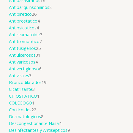
Antiparasitarios
18
Antiparquinsonianos
2
Antipiretico
26
Antiprostatico
4
Antipsicoticos
4
Antireumatoide
7
Antitrombotico
7
Antitusigenos
25
Antiulcerosos
31
Antivaricosos
4
Antivertiginoso
6
Antivirales
3
Broncodilatador
19
Cicatrizante
3
CITOSTATICO
1
COLEGOGO
1
Corticoides
22
Dermatologicos
8
Descongestionante Nasal
1
Desinfectantes y Antisepticos
9