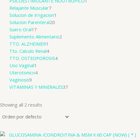
PSICOESTIMULANTE NOOTROPICO
1
Relajante Muscular
7
Solucion de Irrigacion
1
Solucion Parenteral
20
Suero Oral
17
Suplemento Alimentario
2
TTO. ALZHEIMER
1
Tto. Calculo Renal
4
TTO. OSTEOPOROSIS
4
Uso Vaginal
1
Uterotonico
4
Vaginosis
9
VITAMINAS Y MINERALES
37
Showing all 2 results