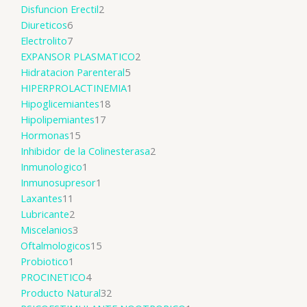
Disfuncion Erectil
2
Diureticos
6
Electrolito
7
EXPANSOR PLASMATICO
2
Hidratacion Parenteral
5
HIPERPROLACTINEMIA
1
Hipoglicemiantes
18
Hipolipemiantes
17
Hormonas
15
Inhibidor de la Colinesterasa
2
Inmunologico
1
Inmunosupresor
1
Laxantes
11
Lubricante
2
Miscelanios
3
Oftalmologicos
15
Probiotico
1
PROCINETICO
4
Producto Natural
32