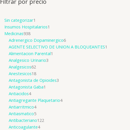
Filtrar por precio
Sin categorizar
1
Insumos Hospitalarios
1
Medicinas
938
Adrenergico Dopaminergico
6
AGENTE SELECTIVO DE UNION A BLOQUEANTES
1
Alimentacion Parental
1
Analgesico Urinario
3
Analgesicos
62
Anestesicos
18
Antagonista de Opioides
3
Antagonista Gaba
1
Antiacidos
4
Antiagregante Plaquetario
4
Antiarritmico
4
Antiasmatico
5
Antibacteriano
122
Anticoagulante
4