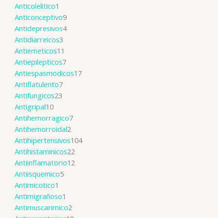
Anticolelitico
1
Anticonceptivo
9
Antidepresivos
4
Antidiarreicos
3
Antiemeticos
11
Antiepilepticos
7
Antiespasmodicos
17
Antiflatulento
7
Antifungicos
23
Antigripal
10
Antihemorragico
7
Antihemorroidal
2
Antihipertensivos
104
Antihistaminicos
22
Antiinflamatorio
12
Antiisquemico
5
Antimicotico
1
Antimigrañoso
1
Antimuscarimico
2