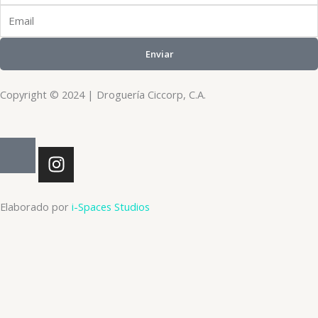
Email
Enviar
Copyright © 2024 | Droguería Ciccorp, C.A.
I
n
s
t
Elaborado por
i-Spaces Studios
a
g
r
a
m