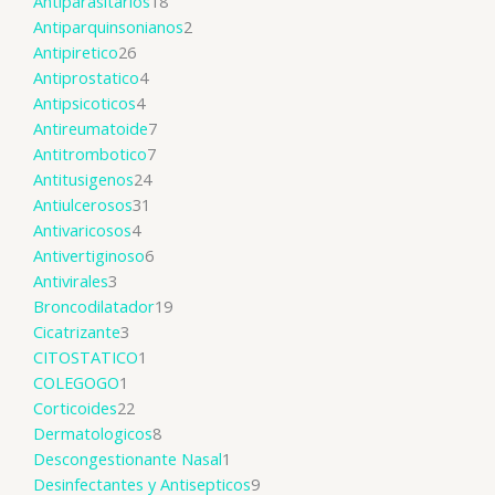
Antiparasitarios
18
Antiparquinsonianos
2
Antipiretico
26
Antiprostatico
4
Antipsicoticos
4
Antireumatoide
7
Antitrombotico
7
Antitusigenos
24
Antiulcerosos
31
Antivaricosos
4
Antivertiginoso
6
Antivirales
3
Broncodilatador
19
Cicatrizante
3
CITOSTATICO
1
COLEGOGO
1
Corticoides
22
Dermatologicos
8
Descongestionante Nasal
1
Desinfectantes y Antisepticos
9